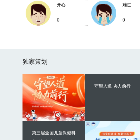
开心
难过
0
0
独家策划
守望人道 协力前行
第三届全国儿童保健科