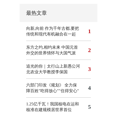
最热文章
向新,向前
作为千年古都,要把
1
传统和现代有机融合在一起
东方之约,相约未来 中国元首
2
外交的世界情怀与大国气派
追光的你｜太行山上新愚公河
3
北农业大学教授李保国
六部门印发《规划》 全力保
4
障百姓"吃得放心""住得安心"
1.25亿千瓦！我国核电在运和
5
核准在建规模居世界首位