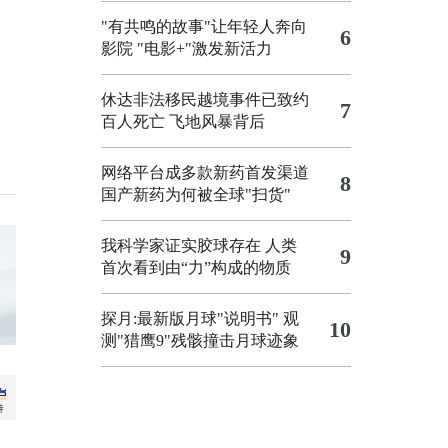
"有共鸣的故事"让年轻人奔向
6
影院
"电影+"激发新活力
休达非法移民越境事件已致约
7
百人死亡
飞地风暴背后
网络平台成多款新药首发渠道
8
国产新药为何被全球"扫货"
我科学家证实胶球存在 人类
9
首次看到由“力”构成的物质
探月:最新版月球"说明书"
观
10
测"猎鹰9"残骸撞击月球迹象