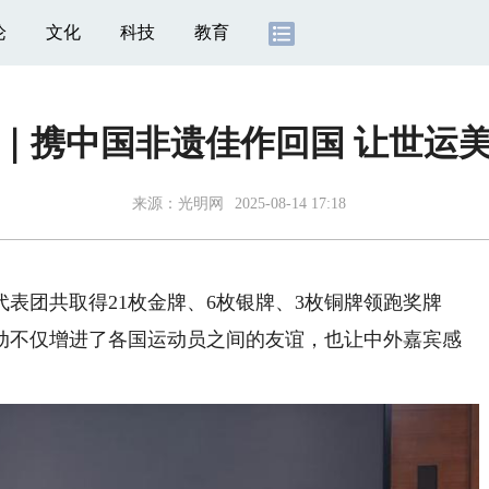
论
文化
科技
教育
｜携中国非遗佳作回国 让世运
来源：
光明网
2025-08-14 17:18
团共取得21枚金牌、6枚银牌、3枚铜牌领跑奖牌
动不仅增进了各国运动员之间的友谊，也让中外嘉宾感