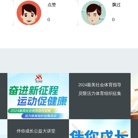
点赞
飘过
0
0
2024最美社会体育指导
员暨活力体育组织征集
伴你成长公益大讲堂