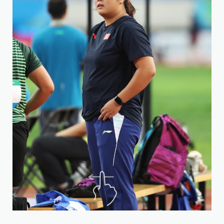
8
4
晚
在
赛
张
可
好
好