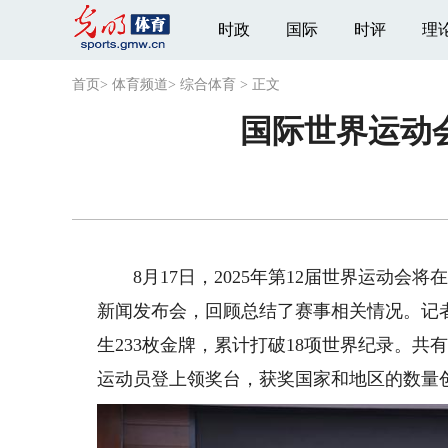
时政
国际
时评
理
首页
>
体育频道
>
综合体育
>
正文
国际世界运动
8月17日，2025年第12届世界运动会
新闻发布会，回顾总结了赛事相关情况。记
生233枚金牌，累计打破18项世界纪录。共
运动员登上领奖台，获奖国家和地区的数量