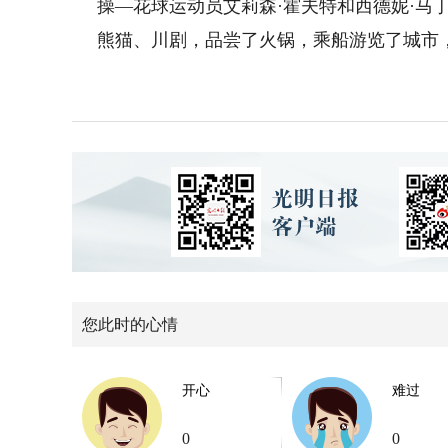
操—花球运动员艾莉森·霍夫特和西德妮·马
熊猫、川剧，品尝了火锅，乘船游览了城市
您此时的心情
开心
难过
0
0