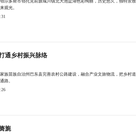
鄂尔多斯市鄂托克前旗城川镇北大池盐湖色彩绚丽，历史悠久，独特景致
来观光。
:31
打通乡村振兴脉络
家族苗族自治州巴东县完善农村公路建设，融合产业文旅物流，把乡村道
通路。
:26
旖旎