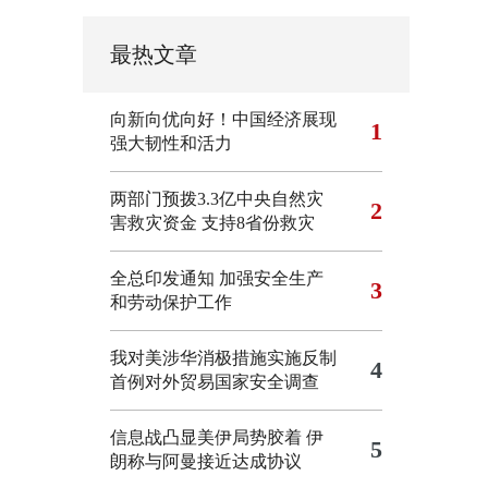
最热文章
向新向优向好！中国经济展现
1
强大韧性和活力
两部门预拨3.3亿中央自然灾
2
害救灾资金 支持8省份救灾
全总印发通知 加强安全生产
3
和劳动保护工作
我对美涉华消极措施实施反制
4
首例对外贸易国家安全调查
信息战凸显美伊局势胶着
伊
5
朗称与阿曼接近达成协议