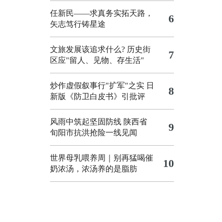
任新民——求真务实拓天路，
6
矢志笃行铸星途
文旅发展该追求什么?
历史街
7
区应"留人、见物、存生活"
炒作虚假叙事行"扩军"之实
日
8
新版《防卫白皮书》引批评
风雨中筑起坚固防线 陕西省
9
旬阳市抗洪抢险一线见闻
世界母乳喂养周｜别再猛喝催
10
奶浓汤，浓汤养的是脂肪