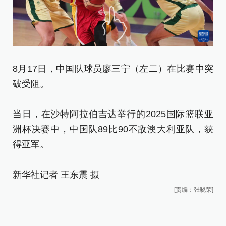
8月17日，中国队球员廖三宁（左二）在比赛中突
8
破受阻。
当
当日，在沙特阿拉伯吉达举行的2025国际篮联亚
洲
洲杯决赛中，中国队89比90不敌澳大利亚队，获
得
得亚军。
新
新华社记者 王东震 摄
[责编：张晓荣]