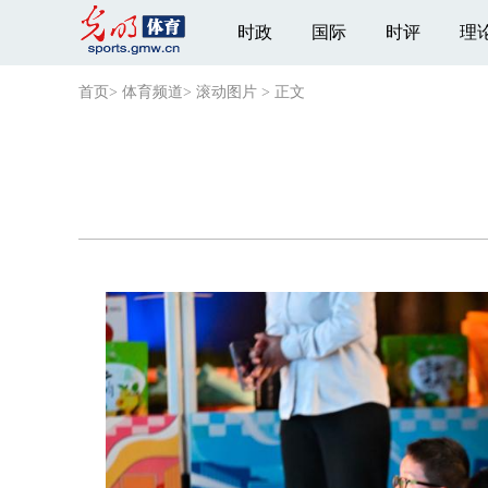
时政
国际
时评
理
首页
>
体育频道
>
滚动图片
>
正文