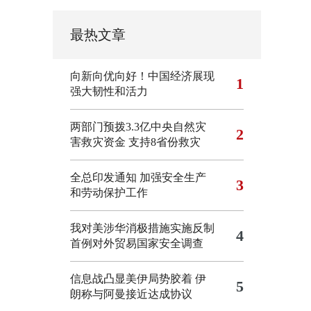
最热文章
向新向优向好！中国经济展现
1
强大韧性和活力
两部门预拨3.3亿中央自然灾
2
害救灾资金 支持8省份救灾
全总印发通知 加强安全生产
3
和劳动保护工作
我对美涉华消极措施实施反制
4
首例对外贸易国家安全调查
信息战凸显美伊局势胶着
伊
5
朗称与阿曼接近达成协议