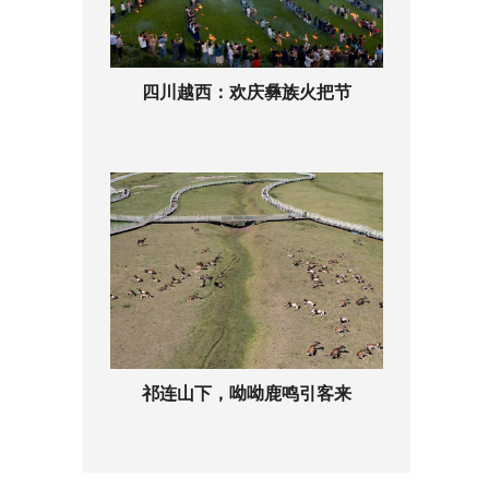
四川越西：欢庆彝族火把节
祁连山下，呦呦鹿鸣引客来