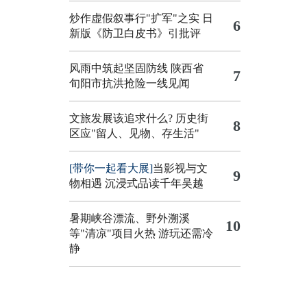
炒作虚假叙事行"扩军"之实
日
6
新版《防卫白皮书》引批评
风雨中筑起坚固防线 陕西省
7
旬阳市抗洪抢险一线见闻
文旅发展该追求什么?
历史街
8
区应"留人、见物、存生活"
[带你一起看大展]
当影视与文
9
物相遇 沉浸式品读千年吴越
暑期峡谷漂流、野外溯溪
10
等"清凉"项目火热 游玩还需冷
静