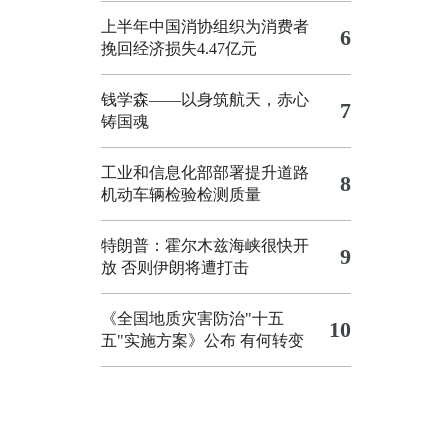
上半年中国消协组织为消费者
6
挽回经济损失4.47亿元
钱学森——以身筑航天，赤心
7
铸国魂
工业和信息化部部署提升道路
8
机动车辆检验检测质量
特朗普：霍尔木兹海峡很快开
9
放 否则伊朗将遭打击
《全国地质灾害防治"十五
10
五"实施方案》公布 有何转变