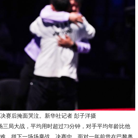
决赛后掩面哭泣。新华社记者 彭子洋摄
三局大战，平均用时超过73分钟，对手平均年龄比他
困难，拼下一场场鏖战。决赛中，面对一年前曾在巴黎奥