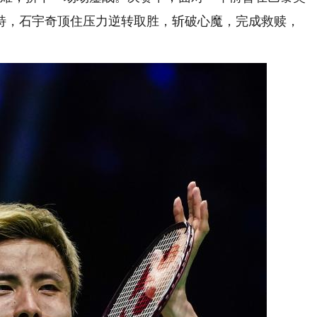
特，石宇奇顶住压力逆转取胜，斩破心魔，完成救赎，