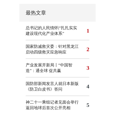
最热文章
总书记的人民情怀|“扎扎实实
1
建设现代化产业体系”
国家防减救灾委：针对黑龙江
2
启动四级救灾应急响应
产业发展开新局丨“中国智
3
造”：通全球 促共赢
国防部新闻发言人就日本新版
4
《防卫白皮书》答问
神二十一乘组记者见面会举行
5
返回地球后首次公开亮相