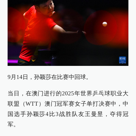
9月14日，孙颖莎在比赛中回球。
当日，在澳门进行的2025年世界乒乓球职业大
联盟（WTT）澳门冠军赛女子单打决赛中，中
国选手孙颖莎4比3战胜队友王曼昱，夺得冠
军。