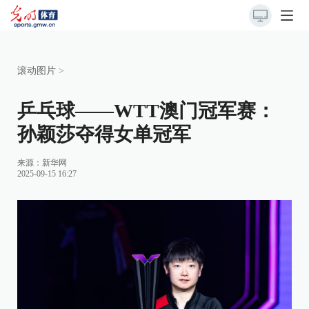
滚动图片
>
乒乓球——WTT澳门冠军赛：
孙颖莎夺得女单冠军
来源：
新华网
2025-09-15 16:27