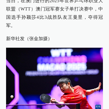
当日，在澳门进行的2025年世界乒乓球职业大
联盟（WTT）澳门冠军赛女子单打决赛中，中
国选手孙颖莎4比3战胜队友王曼昱，夺得冠
军。
新华社发（张金加摄）