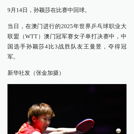
9月14日，孙颖莎在比赛中回球。
当日，在澳门进行的2025年世界乒乓球职业大
联盟（WTT）澳门冠军赛女子单打决赛中，中
国选手孙颖莎4比3战胜队友王曼昱，夺得冠
军。
新华社发（张金加摄）