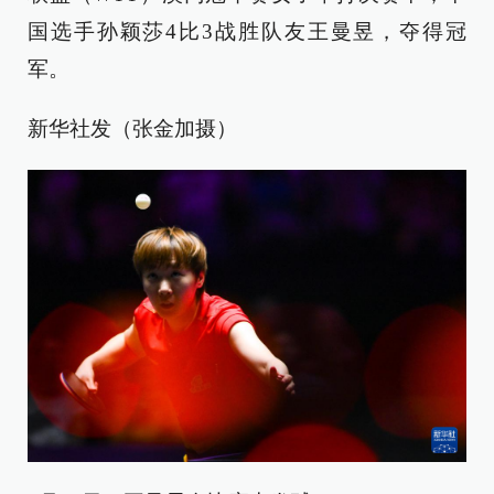
国选手孙颖莎4比3战胜队友王曼昱，夺得冠
军。
新华社发（张金加摄）