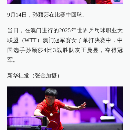
9月14日，孙颖莎在比赛中回球。
当日，在澳门进行的2025年世界乒乓球职业大
联盟（WTT）澳门冠军赛女子单打决赛中，中
国选手孙颖莎4比3战胜队友王曼昱，夺得冠
军。
新华社发（张金加摄）