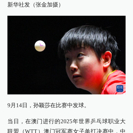
新华社发（张金加摄）
9月14日，孙颖莎在比赛中发球。
当日，在澳门进行的2025年世界乒乓球职业大
联盟（WTT）澳门冠军赛女子单打决赛中，中