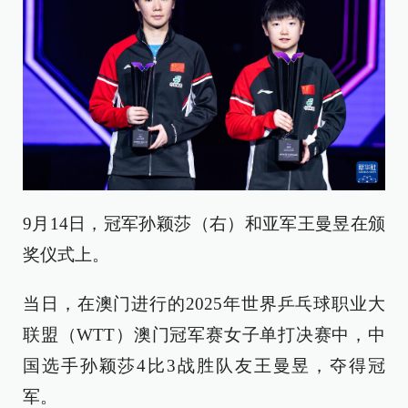
9月14日，冠军孙颖莎（右）和亚军王曼昱在颁
奖仪式上。
当日，在澳门进行的2025年世界乒乓球职业大
联盟（WTT）澳门冠军赛女子单打决赛中，中
国选手孙颖莎4比3战胜队友王曼昱，夺得冠
军。