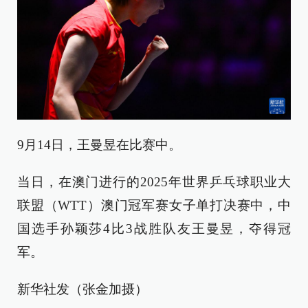
9月14日，王曼昱在比赛中。
当日，在澳门进行的2025年世界乒乓球职业大
联盟（WTT）澳门冠军赛女子单打决赛中，中
国选手孙颖莎4比3战胜队友王曼昱，夺得冠
军。
新华社发（张金加摄）