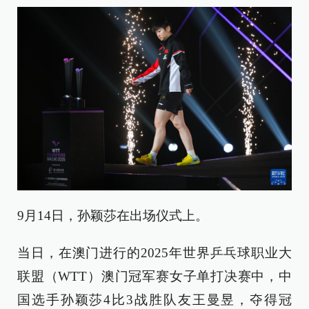
9月14日，孙颖莎在出场仪式上。
当日，在澳门进行的2025年世界乒乓球职业大
联盟（WTT）澳门冠军赛女子单打决赛中，中
国选手孙颖莎4比3战胜队友王曼昱，夺得冠