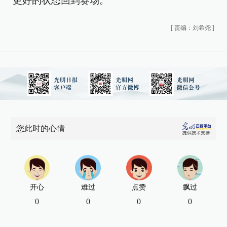
更好的状态回到赛场。”
[
责编：刘希尧
]
您此时的心情
开心
难过
点赞
飘过
0
0
0
0