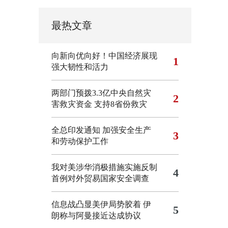
最热文章
向新向优向好！中国经济展现
1
强大韧性和活力
两部门预拨3.3亿中央自然灾
2
害救灾资金 支持8省份救灾
全总印发通知 加强安全生产
3
和劳动保护工作
我对美涉华消极措施实施反制
4
首例对外贸易国家安全调查
信息战凸显美伊局势胶着
伊
5
朗称与阿曼接近达成协议