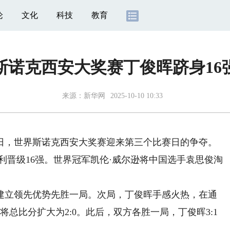
论
文化
科技
教育
斯诺克西安大奖赛丁俊晖跻身16
来源：
新华网
2025-10-10 10:33
日，世界斯诺克西安大奖赛迎来第三个比赛日的争夺。
利晋级16强。世界冠军凯伦·威尔逊将中国选手袁思俊淘
立领先优势先胜一局。次局，丁俊晖手感火热，在通
将总比分扩大为2:0。此后，双方各胜一局，丁俊晖3:1