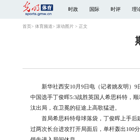
时政
国际
时评
理
首页
>
体育频道
>
滚动图片
>
正文
新华社西安10月9日电（记者姚友明）9
中国选手丁俊晖5:3战胜英国人希思科特，顺
汰出局，在卫冕的征途上高歌猛进。
首局希思科特母球落袋，丁俊晖上手后建
过两次长台进攻打开局面后，单杆轰出100分
领先进入局间休息。