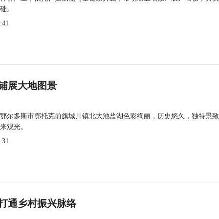
础。
:41
铺展大地图景
鄂尔多斯市鄂托克前旗城川镇北大池盐湖色彩绚丽，历史悠久，独特景致
来观光。
:31
打通乡村振兴脉络