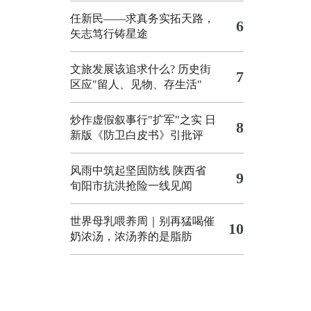
任新民——求真务实拓天路，
6
矢志笃行铸星途
文旅发展该追求什么?
历史街
7
区应"留人、见物、存生活"
炒作虚假叙事行"扩军"之实
日
8
新版《防卫白皮书》引批评
风雨中筑起坚固防线 陕西省
9
旬阳市抗洪抢险一线见闻
世界母乳喂养周｜别再猛喝催
10
奶浓汤，浓汤养的是脂肪