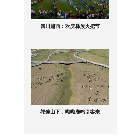
四川越西：欢庆彝族火把节
祁连山下，呦呦鹿鸣引客来