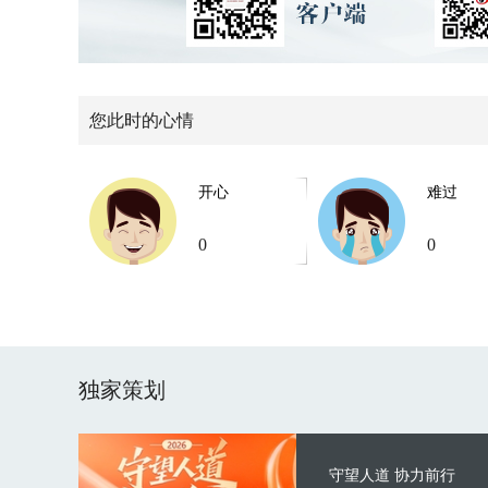
您此时的心情
开心
难过
0
0
独家策划
守望人道 协力前行