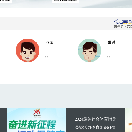
点赞
飘过
0
0
2024最美社会体育指导
员暨活力体育组织征集