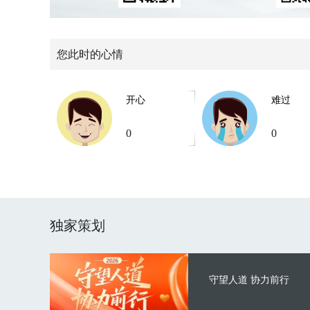
您此时的心情
开心
难过
0
0
独家策划
守望人道 协力前行