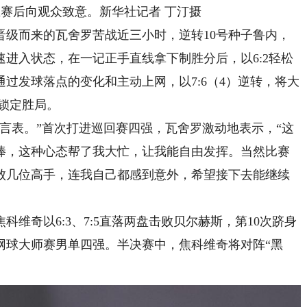
赛后向观众致意。新华社记者 丁汀摄
而来的瓦舍罗苦战近三小时，逆转10号种子鲁内，
进入状态，在一记正手直线拿下制胜分后，以6:2轻松
过发球落点的变化和主动上网，以7:6（4）逆转，将大
4锁定胜局。
表。”首次打进巡回赛四强，瓦舍罗激动地表示，“这
棒，这种心态帮了我大忙，让我能自由发挥。当然比赛
败几位高手，连我自己都感到意外，希望接下去能继续
奇以6:3、7:5直落两盘击败贝尔赫斯，第10次跻身
网球大师赛男单四强。半决赛中，焦科维奇将对阵“黑