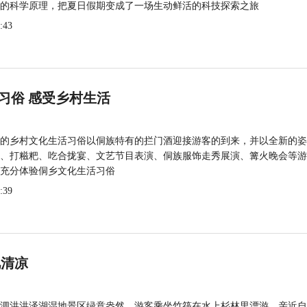
的科学原理，把夏日假期变成了一场生动鲜活的科技探索之旅
:43
习俗 感受乡村生活
的乡村文化生活习俗以侗族特有的拦门酒迎接游客的到来，并以全新的姿
、打糍粑、吃合拢宴、文艺节目表演、侗族服饰走秀展演、篝火晚会等游
充分体验侗乡文化生活习俗
:39
觅清凉
泗洪洪泽湖湿地景区绿意盎然，游客乘坐竹筏在水上杉林里漂游，亲近自