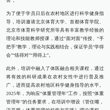
去”。
为了便于学员
日后
在
农村地区
进行
科学健身指
导
，
培训
邀请北京体育大学、首都体育学院、
北京市体育科学研究所
等具有丰富教学经验的
理论和技能教师
授课
，
通过“面对面”传授、“
手
把手
”
教学
，理论与实践
相结合，
保证学员“
学得
会”“练得对”“
用得上
”。
此外，
培训中融入了
体医融合
相关课程
，
通过
将
有效的科研成果
在农村女性
中
进行
普及推
广
，进而
提高
农村地区
科学健身指导的水平
。
2025年
，为响应
“体重管理年”工作，
按照“
体重
管理年
”
的
任务要求，
在
培训
中增设《管住嘴
，