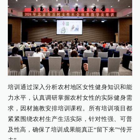
培训通过
深入分析
农村
地区女性健身知识
和能
力
水平
，
认真调研掌握农村女性的实际
健身需
求，
因材施教
安排培训课程
。所有培训项目都
紧紧围绕农村生产生活实际，针对性
强、
可普
及性
高
，
确保了培训成果能真正“留下来”“传开