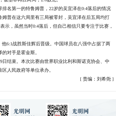
名第一的特鲁姆普，22岁的吴宜泽在0:4落后的情况
鲁姆普在这六局里有三局被零封，吴宜泽在后五局均打
泽表示，虽然当时0:4落后，但自己相信只要专注于比赛，
他6:1战胜斯佳辉后晋级。中国球员在八强中占据了两
泽的对手是霍金斯。
日结束。本次比赛由世界职业比利和斯诺克协会、中
淮区人民政府等单位承办。
[
责编：刘希尧
]