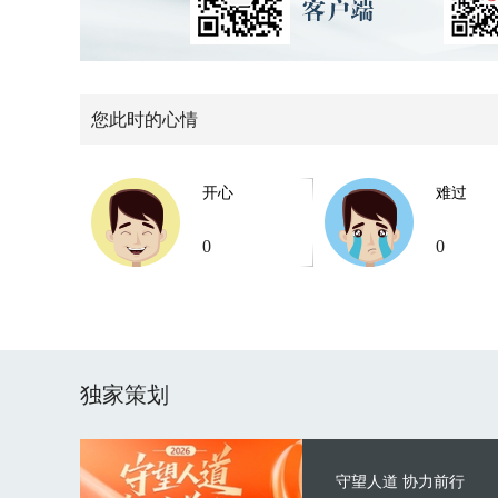
您此时的心情
开心
难过
0
0
独家策划
守望人道 协力前行