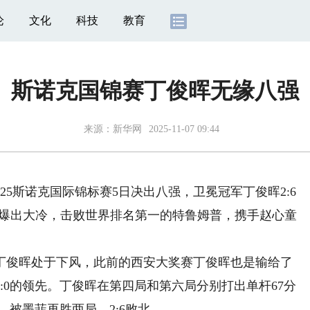
论
文化
科技
教育
斯诺克国锦赛丁俊晖无缘八强
来源：
新华网
2025-11-07 09:44
5斯诺克国际锦标赛5日决出八强，卫冕冠军丁俊晖2:6
泽爆出大冷，击败世界排名第一的特鲁姆普，携手赵心童
俊晖处于下风，此前的西安大奖赛丁俊晖也是输给了
:0的领先。丁俊晖在第四局和第六局分别打出单杆67分
，被墨菲再胜两局，2:6败北。