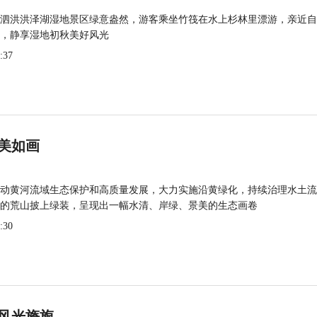
泗洪洪泽湖湿地景区绿意盎然，游客乘坐竹筏在水上杉林里漂游，亲近自
，静享湿地初秋美好风光
:37
美如画
动黄河流域生态保护和高质量发展，大力实施沿黄绿化，持续治理水土流
的荒山披上绿装，呈现出一幅水清、岸绿、景美的生态画卷
:30
风光旖旎