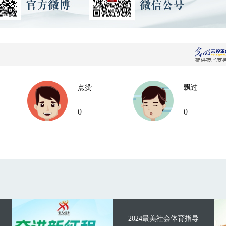
点赞
飘过
0
0
2024最美社会体育指导