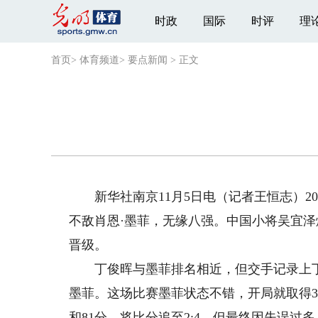
时政
国际
时评
理
首页
>
体育频道
>
要点新闻
>
正文
新华社南京11月5日电（记者王恒志）202
不敌肖恩·墨菲，无缘八强。中国小将吴宜
晋级。
丁俊晖与墨菲排名相近，但交手记录上丁
墨菲。这场比赛墨菲状态不错，开局就取得3
和81分，将比分追至2:4，但最终因失误过多