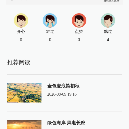
开心
难过
点赞
飘过
0
0
0
4
推荐阅读
金色麦浪染初秋
2026-08-09 19:16
绿色海岸 风电长廊