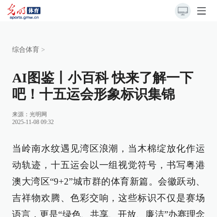
综合体育
>
AI图鉴丨小百科 快来了解一下
吧！十五运会形象标识集锦
来源：
光明网
2025-11-08 09:32
当岭南水纹遇见湾区浪潮，当木棉绽放化作运
动轨迹，十五运会以一组视觉符号，书写粤港
澳大湾区“9+2”城市群的体育新篇。会徽跃动、
吉祥物欢腾、色彩交响，这些标识不仅是赛场
语言，更是“绿色、共享、开放、廉洁”办赛理念