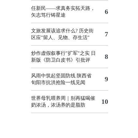
任新民——求真务实拓天路，
6
矢志笃行铸星途
文旅发展该追求什么?
历史街
7
区应"留人、见物、存生活"
炒作虚假叙事行"扩军"之实
日
8
新版《防卫白皮书》引批评
风雨中筑起坚固防线 陕西省
9
旬阳市抗洪抢险一线见闻
世界母乳喂养周｜别再猛喝催
10
奶浓汤，浓汤养的是脂肪