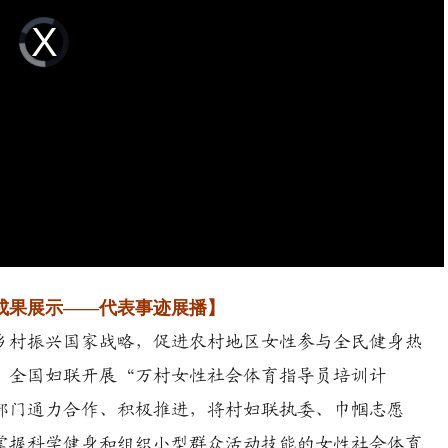
Video
Player
is
loading.
成果展示——代表事迹展播】
乡村振兴国家战略，促进农村地区女性参与全民健身热
部、全国妇联开展“万村女性社会体育指导员培训计
部门通力合作、积极推进，将村妇联执委、巾帼志愿
掌握科学健身和组织小型群众活动技能的女性社会体育