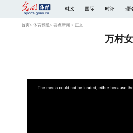
时政
国际
时评
理
首页
>
体育频道
>
要点新闻
>
正文
万村
This
is
a
The media could not be loaded, either because the 
modal
window.