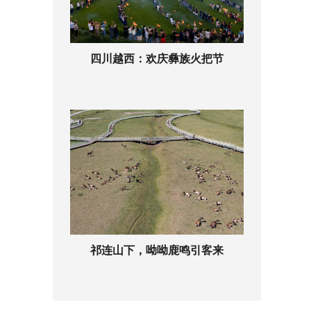
四川越西：欢庆彝族火把节
祁连山下，呦呦鹿鸣引客来