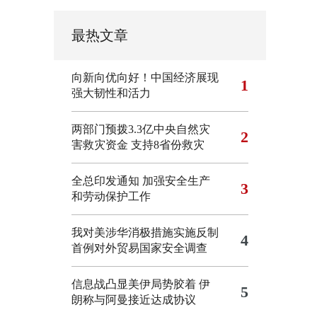
最热文章
向新向优向好！中国经济展现
1
强大韧性和活力
两部门预拨3.3亿中央自然灾
2
害救灾资金 支持8省份救灾
全总印发通知 加强安全生产
3
和劳动保护工作
我对美涉华消极措施实施反制
4
首例对外贸易国家安全调查
信息战凸显美伊局势胶着
伊
5
朗称与阿曼接近达成协议