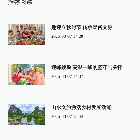
推荐阅读
趣迎立秋时节 传承民俗文脉
2026-08-07 14:28
迎峰战暑 高温一线的坚守与关怀
2026-08-07 14:07
山水文旅激活乡村发展动能
2026-08-07 13:44