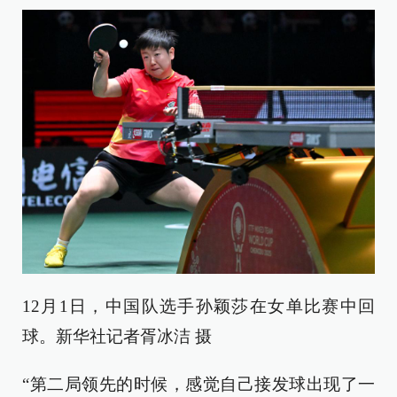
12月1日，中国队选手孙颖莎在女单比赛中回
球。新华社记者胥冰洁 摄
“第二局领先的时候，感觉自己接发球出现了一