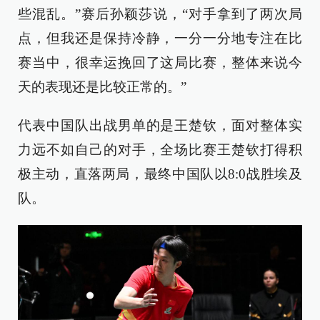
些混乱。”赛后孙颖莎说，“对手拿到了两次局
点，但我还是保持冷静，一分一分地专注在比
赛当中，很幸运挽回了这局比赛，整体来说今
天的表现还是比较正常的。”
代表中国队出战男单的是王楚钦，面对整体实
力远不如自己的对手，全场比赛王楚钦打得积
极主动，直落两局，最终中国队以8:0战胜埃及
队。