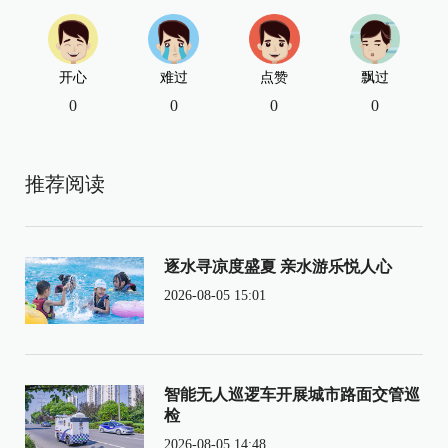
开心
难过
点赞
飘过
0
0
0
0
推荐阅读
逐水寻凉度盛夏 亲水游乐悦人心
2026-08-05 15:01
智能无人巡逻车开展城市路面交管巡
检
2026-08-05 14:48