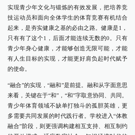
实现青少年文化与锻炼的有效发展，把培养竞
技运动员和面向全体学生的体育竞赛有机结合
起来，是夯实健康之基的必由之路。健康是1，
只有有了这个1，后面才能连续无数的0。只有
青少年身心健康，才能够创造无限可能，才能
有人生目标的实现，才能更好肩负起时代赋予
的使命。
“融合”的实现，“融和”是前提。融和从字面意思
来看，关键在于“和”，“和”字取意协同、共同。
青少年体育领域不缺单打独斗的孤胆英雄，更
多需要共同发展的时代践行者。学校进入“体教
融合”阶段，则更强调构建相互支持、相互制约