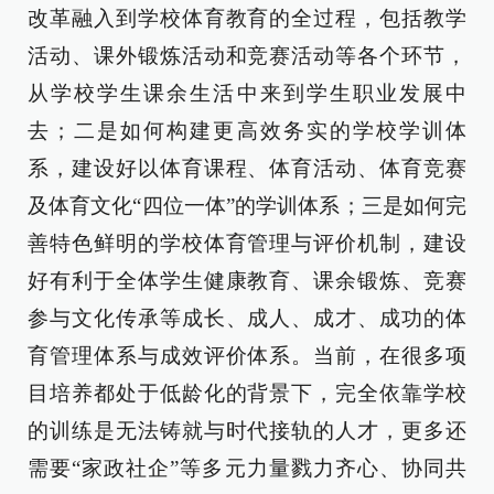
改革融入到学校体育教育的全过程，包括教学
活动、课外锻炼活动和竞赛活动等各个环节，
从学校学生课余生活中来到学生职业发展中
去；二是如何构建更高效务实的学校学训体
系，建设好以体育课程、体育活动、体育竞赛
及体育文化“四位一体”的学训体系；三是如何完
善特色鲜明的学校体育管理与评价机制，建设
好有利于全体学生健康教育、课余锻炼、竞赛
参与文化传承等成长、成人、成才、成功的体
育管理体系与成效评价体系。当前，在很多项
目培养都处于低龄化的背景下，完全依靠学校
的训练是无法铸就与时代接轨的人才，更多还
需要“家政社企”等多元力量戮力齐心、协同共