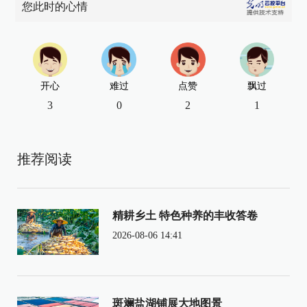
您此时的心情
开心
难过
点赞
飘过
3
0
2
1
推荐阅读
精耕乡土 特色种养的丰收答卷
2026-08-06 14:41
斑斓盐湖铺展大地图景