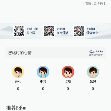
[
责编：刘希尧
]
您此时的心情
开心
难过
点赞
飘过
0
0
0
0
推荐阅读