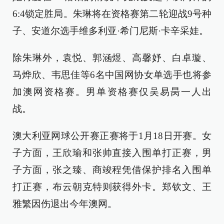
6:4锁定胜局。朱琳将在资格赛第二轮迎战9号种
子、安道尔选手维多利亚·希门尼斯·卡辛采娃。
除朱琳外，袁悦、郭涵煜、高馨妤、白卓璇、
马烨欣、韦思佳等6名中国网协女单选手也将参
加澳网资格赛。男单资格赛仅吴易昺一人出
战。
澳大利亚网球公开赛正赛将于1月18日开赛。女
子方面，王欣瑜和张帅直接入围单打正赛，男
子方面，张之臻、商竣程凭借保护排名入围单
打正赛，布云朝克特则获得外卡。郑钦文、王
雅繁因伤退出今年澳网。