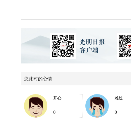
您此时的心情
开心
难过
0
0