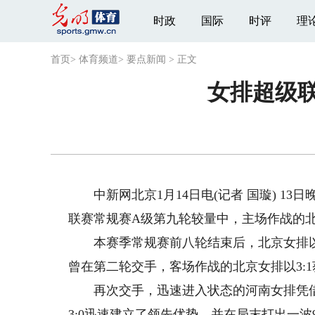
时政
国际
时评
理
首页
>
体育频道
>
要点新闻
>
正文
女排超级联
中新网北京1月14日电(记者 国璇) 13日晚
联赛常规赛A级第九轮较量中，主场作战的北
本赛季常规赛前八轮结束后，北京女排以5
曾在第二轮交手，客场作战的北京女排以3:
再次交手，迅速进入状态的河南女排凭借强
3:0迅速建立了领先优势，并在局末打出一波9