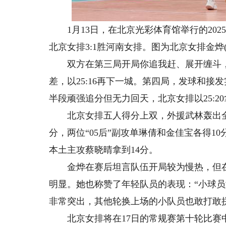
1月13日，在北京光彩体育馆举行的2025
北京女排3:1胜河南女排。图为北京女排金烨
双方在第三局开局你追我赶、展开缠斗，北
差，以25:16再下一城。第四局，发球和
半段顽强追分但无力回天，北京女排以25:
北京女排五人得分上双，外援武林轰出全场
分，两位“05后”副攻单琳倩和金佳宝各得1
本土主攻蔡晓晴拿到14分。
金烨在赛后坦言队伍开局较为慢热，但在
明显。她也称赞了年轻队员的表现：“小球
非常突出，其他轮换上场的小队员也敢打敢
北京女排将在17日的常规赛第十轮比赛中