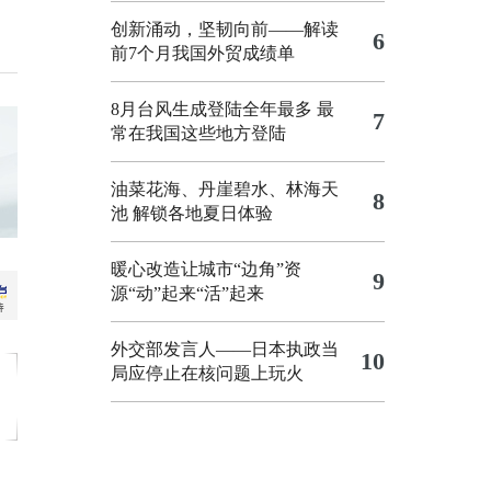
创新涌动，坚韧向前——解读
6
前7个月我国外贸成绩单
8月台风生成登陆全年最多 最
7
常在我国这些地方登陆
油菜花海、丹崖碧水、林海天
8
池 解锁各地夏日体验
暖心改造让城市“边角”资
9
源“动”起来“活”起来
外交部发言人——日本执政当
10
局应停止在核问题上玩火