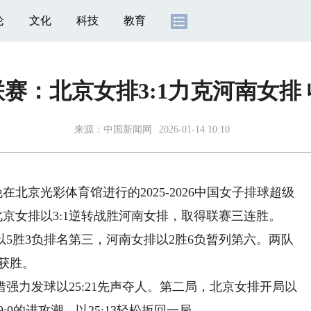
论
文化
科技
教育
赛：北京女排3:1力克河南女排
来源：
中国新闻网
2026-01-14 10:10
在北京光彩体育馆进行的2025-2026中国女子排球超级
京女排以3:1逆转战胜河南女排，取得联赛三连胜。
胜3负排名第三，河南女排以2胜6负暂列第六。两队
1获胜。
力发球以25:21先声夺人。第二局，北京女排开局以
:0的进攻潮，以25:13轻松扳回一局。