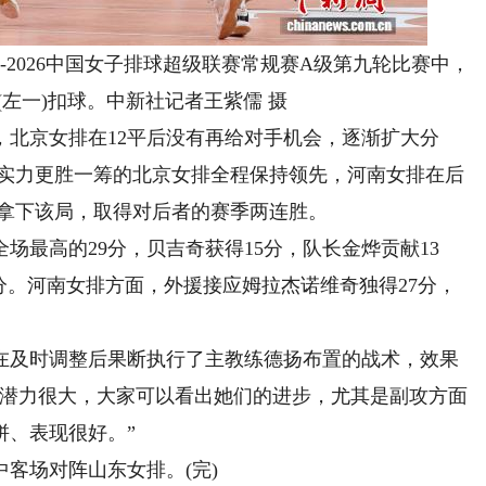
-2026中国女子排球超级联赛常规赛A级第九轮比赛中，
(左一)扣球。中新社记者王紫儒 摄
京女排在12平后没有再给对手机会，逐渐扩大分
接发实力更胜一筹的北京女排全程保持领先，河南女排在后
20拿下该局，取得对后者的赛季两连胜。
最高的29分，贝吉奇获得15分，队长金烨贡献13
0分。河南女排方面，外援接应姆拉杰诺维奇独得27分，
及时调整后果断执行了主教练德扬布置的战术，效果
员潜力很大，大家可以看出她们的进步，尤其是副攻方面
拼、表现很好。”
客场对阵山东女排。(完)