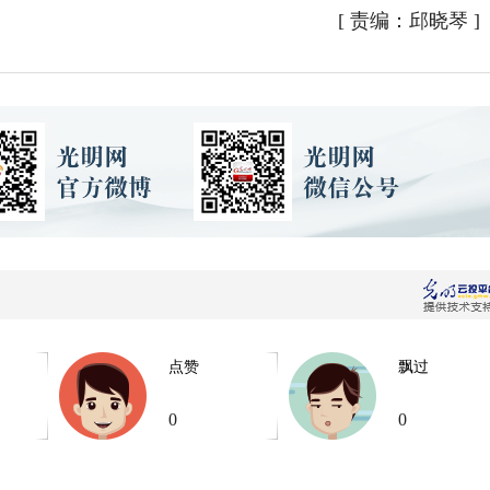
[
责编：邱晓琴
]
点赞
飘过
0
0