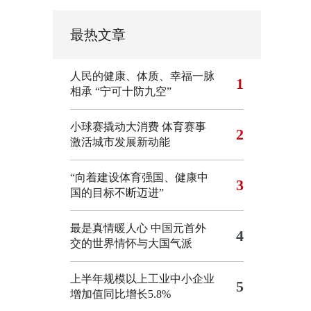
最热文章
人民的健康、体质、幸福一脉
1
相承
“宁可十防九空”
小球赛撬动大消费 体育赛事
2
激活城市发展新动能
“向着建设体育强国、健康中
3
国的目标不断迈进”
最是真情暖人心 中国元首外
4
交的世界情怀与大国气派
上半年规模以上工业中小企业
5
增加值同比增长5.8%