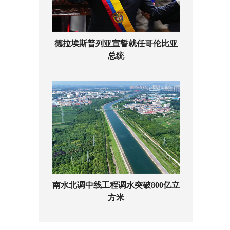
德拉埃斯普列亚宣誓就任哥伦比亚
总统
南水北调中线工程调水突破800亿立
方米