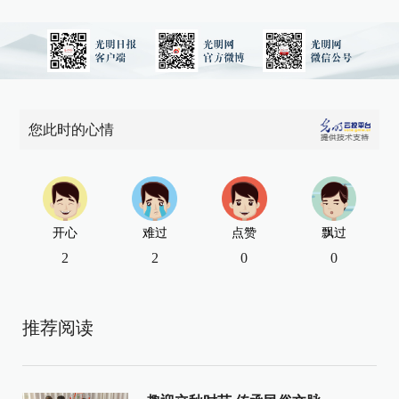
您此时的心情
开心
难过
点赞
飘过
2
2
0
0
推荐阅读