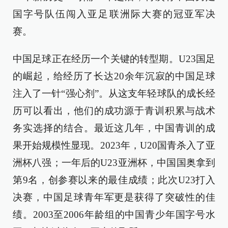
国字号队伍闯入亚足联洲际大赛的冠亚军决
赛。
中国足球正在经历一个关键的转型期。U23国足
的崛起，给经历了长达20余年沉寂的中国足球
注入了一针“强心剂”。从这支年轻球队的成长经
历可以看出，他们的成功源于青训积累与战术
务实选择的结合。最近这几年，中国青训的成
果开始规模性显现。2023年，U20国青杀入了亚
洲杯八强；一年后的U23亚洲杯，中国国奥拿到
第9名，创参赛以来的最佳成绩；此次U23打入
决赛，中国足球青年军更是获得了突破性的佳
绩。2003至2006年龄组的中国青少年国字号水