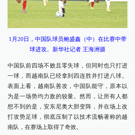
1月20日，中国队球员鲍盛鑫（中）在比赛中带
球进攻。新华社记者 王海洲摄
中国队前四场不败且零失球，但同时也只打进
一球，而越南队已经拿到四连胜并打进八球。
表面上看，越南队善攻，中国队能守，原本以
为是一场势均力敌的较量。然而，让所有人都
想不到的是，安东尼奥大胆变阵，并在场上改
打攻势足球，彻底压制了以技术流畅著称的越
南队，在赛场上取得了奇效。