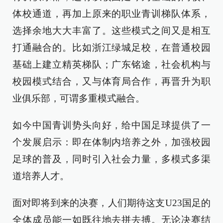
体校通道，再加上原来的职业青训梯队体系，
选择余地大大丰富了。这些模式之间又是相互
打通融合的。比如浙江绿城足校，在普通校园
基础上建立精英梯队；广东铭途，社会机构与
校园模式结合，又与体育局合作，再晋升为职
业俱乐部，可谓多重模式融合。
如今中国青训势头向好，给中国足球提供了一
个发展启示：即在体制内培养之外，加强校园
足球的普及，同时引入社会力量，多模式多渠
道培养人才。
面对即将到来的决赛，人们期待这支U23国足的
全体成员能一如既往地去拼去搏。无论决赛结