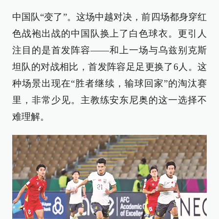
中国队“变了”。这场中越对决，前四场都身穿红
色战袍出战的中国队换上了白色球衣。更引人
注目的是首发阵容——和上一场与乌兹别克斯
坦队的对战相比，首发阵容足足更换了6人。这
种场景出现在“胜者继续，输球回家”的淘汰赛
里，非常少见。主教练安东尼奥的这一选择不
难理解。