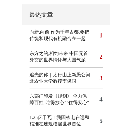
最热文章
向新,向前
作为千年古都,要把
1
传统和现代有机融合在一起
东方之约,相约未来 中国元首
2
外交的世界情怀与大国气派
追光的你｜太行山上新愚公河
3
北农业大学教授李保国
六部门印发《规划》 全力保
4
障百姓"吃得放心""住得安心"
1.25亿千瓦！我国核电在运和
5
核准在建规模居世界首位