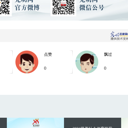
点赞
飘过
0
0