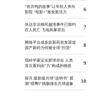
"有共鸣的故事"让年轻人奔向
6
影院
"电影+"激发新活力
休达非法移民越境事件已致约
7
百人死亡
飞地风暴背后
网络平台成多款新药首发渠道
8
国产新药为何被全球"扫货"
我科学家证实胶球存在 人类
9
首次看到由“力”构成的物质
探月:最新版月球"说明书"
观
10
测"猎鹰9"残骸撞击月球迹象