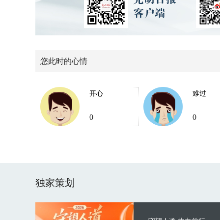
您此时的心情
开心
难过
0
0
独家策划