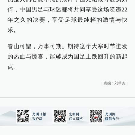
何，中国男足与球迷都将共同享受这场暌违22
年之久的决赛，享受足球最纯粹的激情与快
乐。
春山可望，万事可期。期待这个大寒时节迸发
的热血与惊喜，能够成为国足止跌回升的新起
点。
[
责编：刘希尧
]