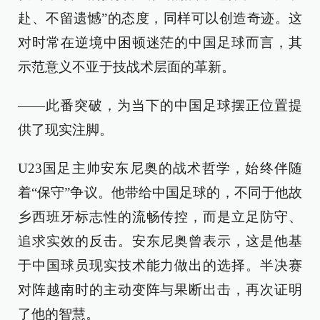
赴、不留遗憾”的态度，同样可以创造奇迹。这
对时常在逆境中困顿迷茫的中国足球而言，其
示范意义不亚于技战术层面的革新。
——此番突破，为当下的中国足球摆正位置提
供了现实注脚。
U23国足主帅安东尼奥的战术哲学，始终伴随
着“保守”争议。他带给中国足球的，不同于他故
乡西班牙标志性的流畅传控，而是立足防守、
追求实效的反击。安东尼奥曾表示，这是他基
于中国球员现实技术能力做出的选择。半决赛
对阵越南时的主动变阵与果断出击，再次证明
了他的智慧。