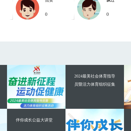
点赞
飘过
0
0
2024最美社会体育指导
员暨活力体育组织征集
伴你成长公益大讲堂