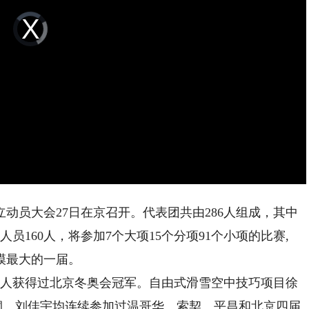
Video
Player
is
loading.
员大会27日在京召开。代表团共由286人组成，其中
人员160人，将参加7个大项15个分项91个小项的比赛,
模最大的一届。
人获得过北京冬奥会冠军。自由式滑雪空中技巧项目徐
桐、刘佳宇均连续参加过温哥华、索契、平昌和北京四届