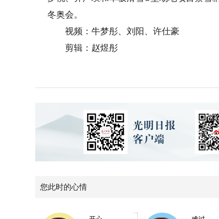
冬奥会。
视频：牛梦彤、刘阳、许仕豪
剪辑：赵煜彤
您此时的心情