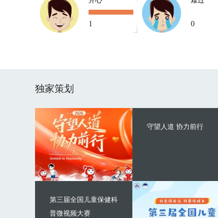
开心
难过
1
0
独家策划
守望人道 协力前行
第三届全国儿童保健科
普微视频大赛