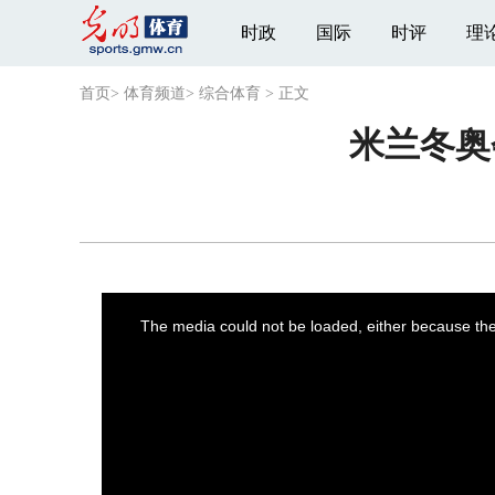
时政
国际
时评
理
首页
>
体育频道
>
综合体育
>
正文
米兰冬奥
This
is
a
The media could not be loaded, either because the 
modal
window.