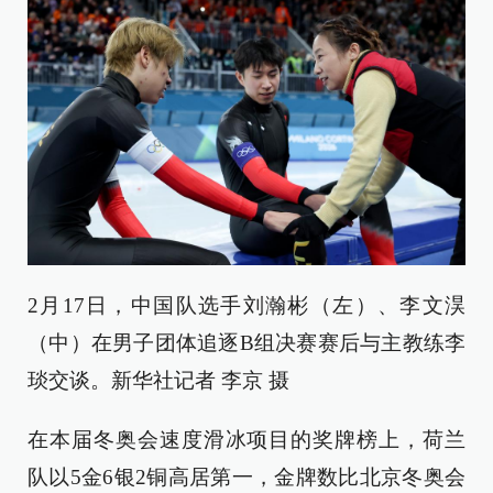
2月17日，中国队选手刘瀚彬（左）、李文淏
（中）在男子团体追逐B组决赛赛后与主教练李
琰交谈。新华社记者 李京 摄
在本届冬奥会速度滑冰项目的奖牌榜上，荷兰
队以5金6银2铜高居第一，金牌数比北京冬奥会