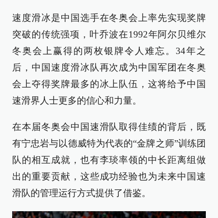
速度滑冰是中国选手在冬奥会上率先实现奖牌
突破的传统强项，叶乔波在1992年阿尔贝维尔
冬奥会上赢得的两枚银牌令人难忘。34年之
后，中国速度滑冰队再次成为中国军团在冬奥
会上夺得奖牌最多的冰上队伍，这将给予中国
速滑界人士更多的信心和力量。
在本届冬奥会中国速滑队取得佳绩的背后，既
有宁忠岩与以德威特为代表的“金牌之师”训练团
队的相互成就，也有李琰率领的中长距离组做
出的重要贡献，这些成功经验也为未来中国速
滑队的管理运行方式提供了借鉴。