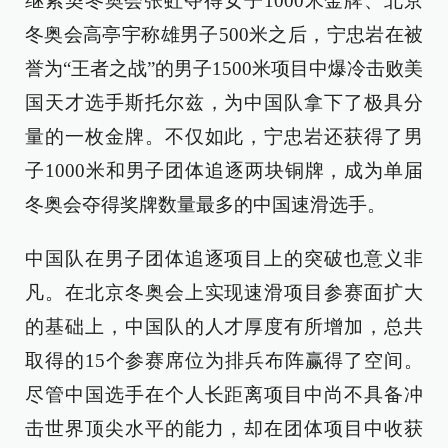
继索契冬奥会张虹夺得女子1000米金牌、北京
冬奥会高亭宇称雄男子500米之后，宁忠岩在被
誉为“王者之战”的男子1500米项目中爆冷击败美
国天才选手斯托尔兹，为中国队拿下了极具分
量的一枚金牌。不仅如此，宁忠岩还获得了男
子1000米和男子团体追逐两块铜牌，成为单届
冬奥会夺得奖牌数量最多的中国速滑选手。
中国队在男子团体追逐项目上的突破也意义非
凡。在北京冬奥会上实现速滑项目参赛面扩大
的基础上，中国队的人才厚度有所增加，总共
取得的15个参赛席位为排兵布阵赢得了空间。
尽管中国选手在个人长距离项目中尚不具备冲
击世界顶尖水平的能力，却在团体项目中收获