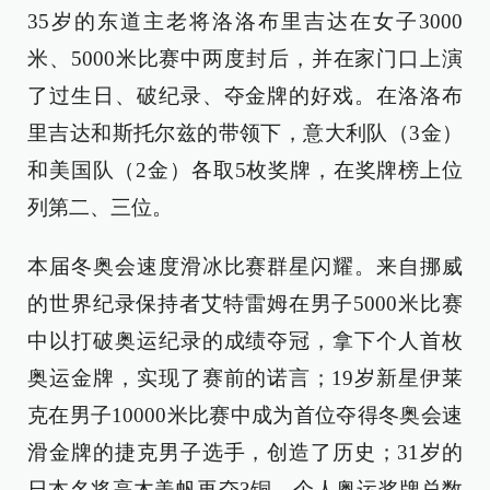
35岁的东道主老将洛洛布里吉达在女子3000
米、5000米比赛中两度封后，并在家门口上演
了过生日、破纪录、夺金牌的好戏。在洛洛布
里吉达和斯托尔兹的带领下，意大利队（3金）
和美国队（2金）各取5枚奖牌，在奖牌榜上位
列第二、三位。
本届冬奥会速度滑冰比赛群星闪耀。来自挪威
的世界纪录保持者艾特雷姆在男子5000米比赛
中以打破奥运纪录的成绩夺冠，拿下个人首枚
奥运金牌，实现了赛前的诺言；19岁新星伊莱
克在男子10000米比赛中成为首位夺得冬奥会速
滑金牌的捷克男子选手，创造了历史；31岁的
日本名将高木美帆再夺3铜，个人奥运奖牌总数