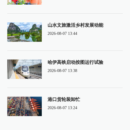
山水文旅激活乡村发展动能
2026-08-07 13:44
哈伊高铁启动按图运行试验
2026-08-07 13:38
港口货轮装卸忙
2026-08-07 13:24