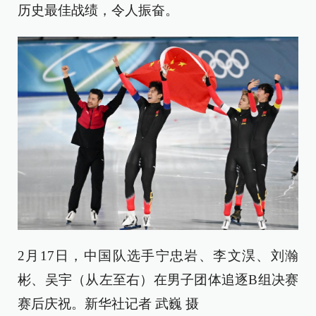
历史最佳战绩，令人振奋。
2月17日，中国队选手宁忠岩、李文淏、刘瀚
彬、吴宇（从左至右）在男子团体追逐B组决赛
赛后庆祝。新华社记者 武巍 摄