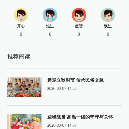
开心
难过
点赞
飘过
0
0
0
0
推荐阅读
趣迎立秋时节 传承民俗文脉
2026-08-07 14:28
迎峰战暑 高温一线的坚守与关怀
2026-08-07 14:07