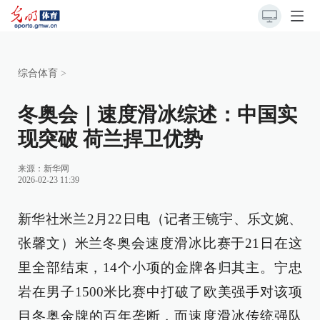
综合体育
>
冬奥会｜速度滑冰综述：中国实
现突破 荷兰捍卫优势
来源：
新华网
2026-02-23 11:39
新华社米兰2月22日电（记者王镜宇、乐文婉、
张馨文）米兰冬奥会速度滑冰比赛于21日在这
里全部结束，14个小项的金牌各归其主。宁忠
岩在男子1500米比赛中打破了欧美强手对该项
目冬奥金牌的百年垄断，而速度滑冰传统强队