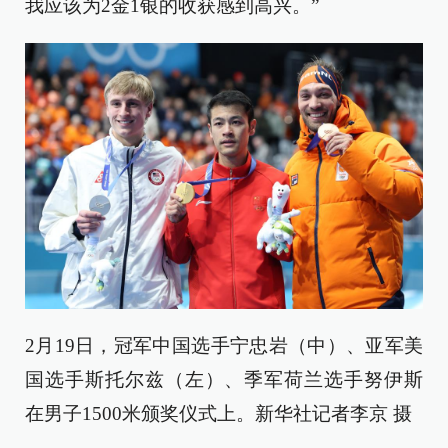
我应该为2金1银的收获感到高兴。”
2月19日，冠军中国选手宁忠岩（中）、亚军美
国选手斯托尔兹（左）、季军荷兰选手努伊斯
在男子1500米颁奖仪式上。新华社记者李京 摄