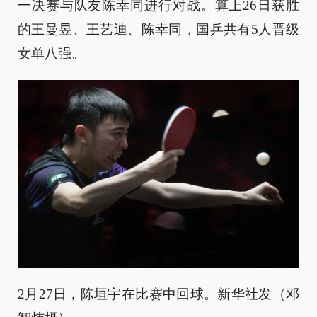
一决赛与队友陈幸同进行对战。算上26日获胜
的王曼昱、王艺迪、陈幸同，国乒共有5人晋级
女单八强。
2月27日，陈垣宇在比赛中回球。新华社发（邓