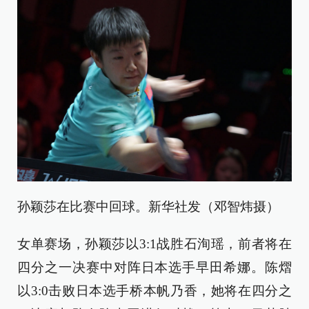
孙颖莎在比赛中回球。新华社发（邓智炜摄）
女单赛场，孙颖莎以3:1战胜石洵瑶，前者将在
四分之一决赛中对阵日本选手早田希娜。陈熠
以3:0击败日本选手桥本帆乃香，她将在四分之