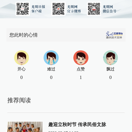
您此时的心情
开心
难过
点赞
飘过
0
0
1
0
推荐阅读
趣迎立秋时节 传承民俗文脉