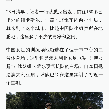
26日清早，记者一行从悉尼出发，前往150多公
里外的纽卡斯尔。一路向北驱车约两小时后，
就来到了这个城市。比起中国队小组赛所在地
悉尼，这里多了不少的清净和悠闲。
中国女足的训练场地就选在了位于市中心的二
号体育场，这里也是澳大利亚女足联赛（“澳女
超”）球队纽卡斯尔喷气机队的主场。自20日抵
达澳大利亚后，球队已经在这里集训了将近一
个星期。