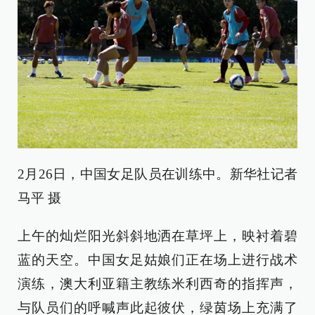
2月26日，中国女足队员在训练中。新华社记者
马平 摄
上午的灿烂阳光斜斜地洒在草坪上，映衬着碧
蓝的天空。中国女足姑娘们正在场上进行战术
演练，澳大利亚籍主教练米利西奇的指挥声，
与队员们的呼喊声此起彼伏，绿茵场上充满了