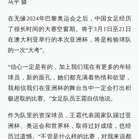
马平 摄
在无缘2024年巴黎奥运会之后，中国女足经历
了很长时间的大赛空窗期。将于3月1日至21日
在澳大利亚举行的本次亚洲杯，将是检验球队
的一次“大考”。
“信心一定是有的，加上我们现在有更多的年轻
球员，新的面孔，她们都充满着热情和欲望，
我相信我们在亚洲杯的舞台当中一定会打出积
极进取的比赛。”女足队员王霜自信地说。
作为队里的资深球员，王霜代表国家队踢过亚
洲杯、奥运会和世界杯，取得过好成绩，也经
历过遗憾。“不管是什么样的比赛，对我来说都