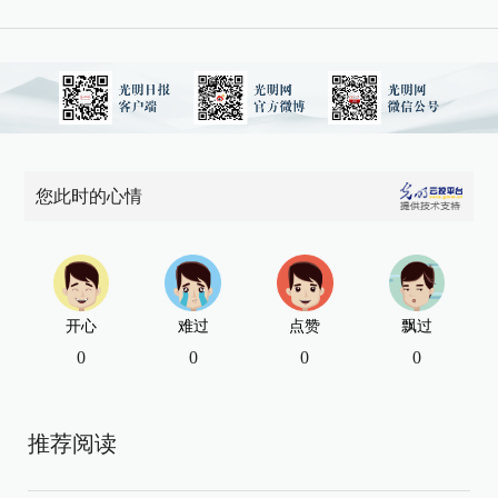
您此时的心情
开心
难过
点赞
飘过
0
0
0
0
推荐阅读