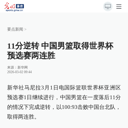
要点新闻
>
11分逆转 中国男篮取得世界杯
预选赛两连胜
来源：
新华网
2026-03-02 09:44
新华社马尼拉3月1日电国际篮联世界杯亚洲区
预选赛1日继续进行，中国男篮在一度落后11分
的情况下完成逆转，以100:93击败中国台北队，
取得两连胜。