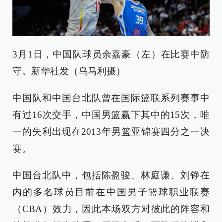
3月1日，中国队球员余嘉豪（左）在比赛中防
守。新华社发（乌马利摄）
中国队和中国台北队曾在国际篮联系列赛事中
有过16次交手，中国男篮赢下其中的15次，唯
一的失利出现在2013年男篮亚锦赛四分之一决
赛。
中国台北队中，包括陈盈骏、林庭谦、刘铮在
内的多名球员目前在中国男子篮球职业联赛
（CBA）效力，因此本场双方对彼此的阵容和