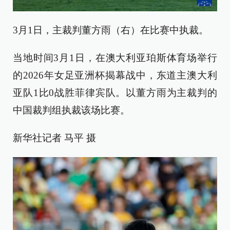
3月1日，主裁判董方雨（右）在比赛中执裁。
当地时间3月1日，在澳大利亚珀斯体育场举行
的2026年女足亚洲杯揭幕战中，东道主澳大利
亚队1比0战胜菲律宾队。以董方雨为主裁判的
中国裁判组执裁该场比赛。
新华社记者 马平 摄