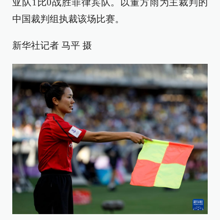
亚队1比0战胜菲律宾队。以董方雨为主裁判的
中国裁判组执裁该场比赛。
新华社记者 马平 摄