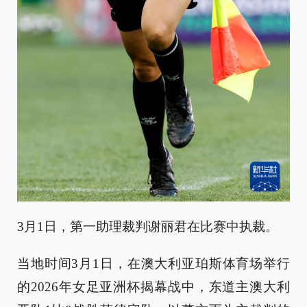
3月1日，第一助理裁判谢丽君在比赛中执裁。
当地时间3月1日，在澳大利亚珀斯体育场举行
的2026年女足亚洲杯揭幕战中，东道主澳大利