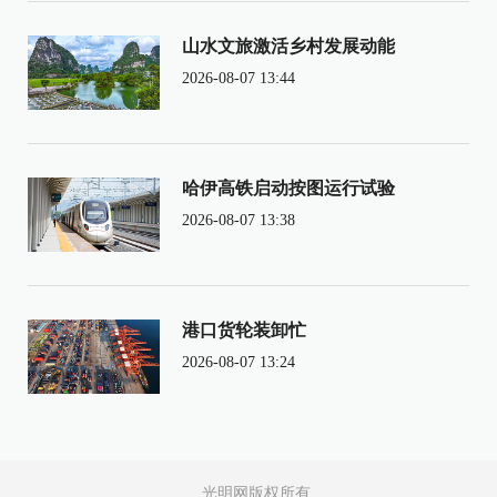
山水文旅激活乡村发展动能
2026-08-07 13:44
哈伊高铁启动按图运行试验
2026-08-07 13:38
港口货轮装卸忙
2026-08-07 13:24
光明网版权所有