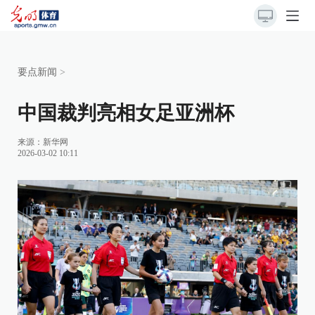
要点新闻
>
中国裁判亮相女足亚洲杯
来源：
新华网
2026-03-02 10:11