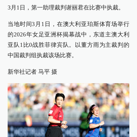
3月1日，第一助理裁判谢丽君在比赛中执裁。
当地时间3月1日，在澳大利亚珀斯体育场举行
的2026年女足亚洲杯揭幕战中，东道主澳大利
亚队1比0战胜菲律宾队。以董方雨为主裁判的
中国裁判组执裁该场比赛。
新华社记者 马平 摄