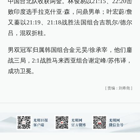
中国台北队收获两金。林俊易以21:15、22:20击
败印度选手拉克什亚·森，问鼎男单；叶宏蔚/詹
又蓁以21:19、21:18战胜法国组合吉凯尔/德尔
吕，混双折桂。
男双冠军归属韩国组合金元昊/徐承宰，他们鏖
战三局，2:1战胜马来西亚组合谢定峰/苏伟译，
成功卫冕。
[
责编：刘希尧
]