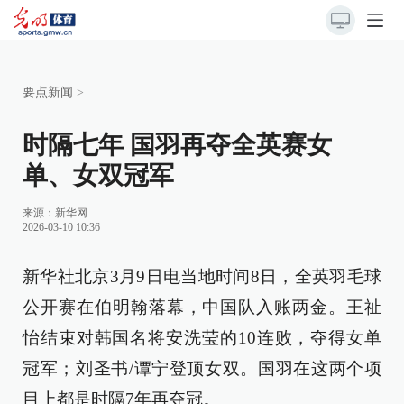
要点新闻
>
时隔七年 国羽再夺全英赛女
单、女双冠军
来源：
新华网
2026-03-10 10:36
新华社北京3月9日电当地时间8日，全英羽毛球
公开赛在伯明翰落幕，中国队入账两金。王祉
怡结束对韩国名将安洗莹的10连败，夺得女单
冠军；刘圣书/谭宁登顶女双。国羽在这两个项
目上都是时隔7年再夺冠。