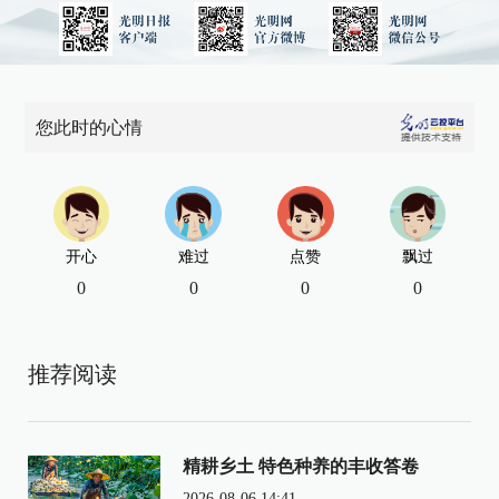
您此时的心情
开心
难过
点赞
飘过
0
0
0
0
推荐阅读
精耕乡土 特色种养的丰收答卷
2026-08-06 14:41