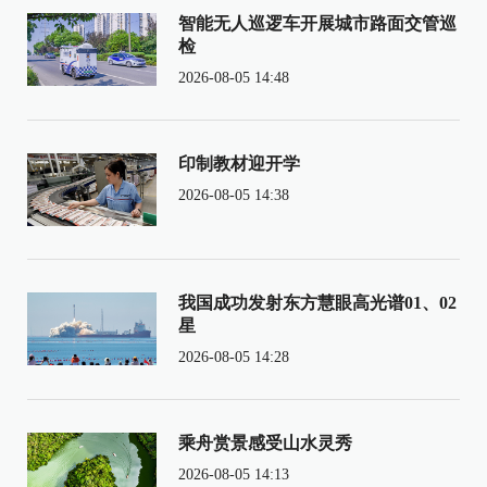
智能无人巡逻车开展城市路面交管巡
检
2026-08-05 14:48
印制教材迎开学
2026-08-05 14:38
我国成功发射东方慧眼高光谱01、02
星
2026-08-05 14:28
乘舟赏景感受山水灵秀
2026-08-05 14:13