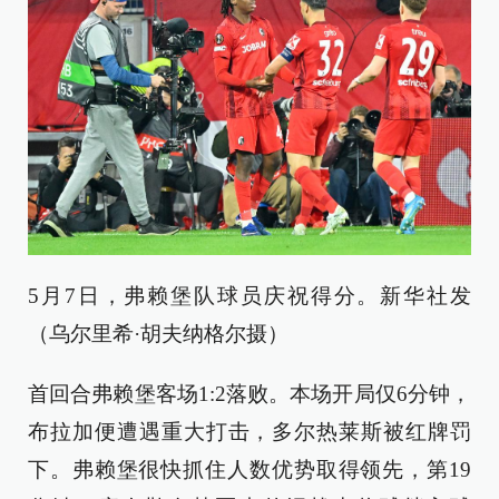
5月7日，弗赖堡队球员庆祝得分。新华社发
（乌尔里希·胡夫纳格尔摄）
首回合弗赖堡客场1:2落败。本场开局仅6分钟，
布拉加便遭遇重大打击，多尔热莱斯被红牌罚
下。弗赖堡很快抓住人数优势取得领先，第19