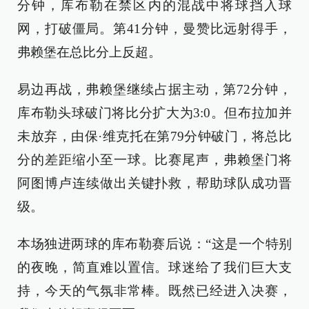
分钟，库布勒在禁区内的混战中将球挡入球
网，打破僵局。第41分钟，曼赞比远射得手，
弗赖堡在总比分上反超。
易边再战，弗赖堡继续占据主动，第72分钟，
库布勒头球破门将比分扩大为3:0。但布拉加并
未放弃，由保·维克托在第79分钟破门，将总比
分的差距缩小至一球。比赛尾声，弗赖堡门将
阿图博卢连续做出关键扑救，帮助球队成功晋
级。
本场独进两球的库布勒赛后说：“这是一个特别
的夜晚，简直难以置信。球迷给了我们巨大支
持，今天的气氛非常棒。既然已经进入决赛，