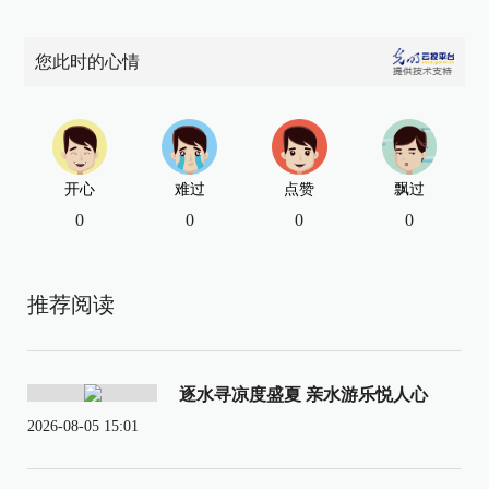
您此时的心情
开心
难过
点赞
飘过
0
0
0
0
推荐阅读
逐水寻凉度盛夏 亲水游乐悦人心
2026-08-05 15:01