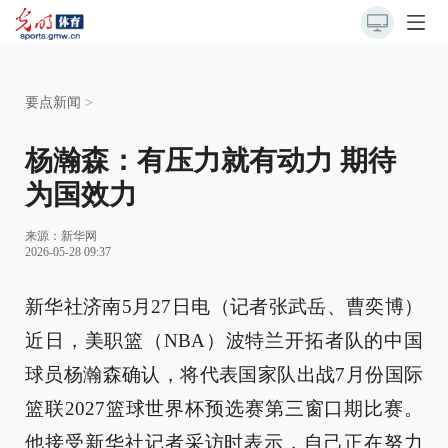
要点新闻
>
杨瀚森：有压力就有动力 期待
为国效力
来源：
新华网
2026-05-28 09:37
新华社济南5月27日电（记者张武岳、曹奕博）
近日，美职篮（NBA）波特兰开拓者队的中国
球员杨瀚森确认，将代表国家队出战7月份国际
篮联2027篮球世界杯预选赛第三窗口期比赛。
他接受新华社记者采访时表示，自己正在努力