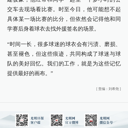
交车去现场看比赛。时至今日，他可能想不起
具体某一场比赛的比分，但依然会记得他和同
学赛后身着球衣去找外援签名的场景。
“时间一长，很多球迷的球衣会有污渍、磨损、
甚至褪色，但这些痕迹，共同构成了球迷与球
队的美好回忆。我们的工作，就是为这些记忆
提供最好的画布。”
[
责编：刘希尧
]