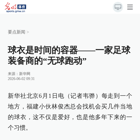
要点新闻
>
球衣是时间的容器——一家足球
装备商的“无球跑动”
来源：
新华网
2026-06-02 09:31
新华社北京6月1日电（记者韦骅）每走到一个
地方，福建小伙林俊杰总会找机会买几件当地
的球衣，这不仅是爱好，也是他多年下来的一
个习惯。