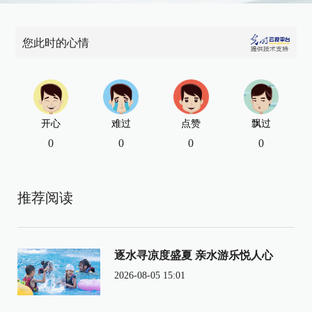
您此时的心情
开心
难过
点赞
飘过
0
0
0
0
推荐阅读
逐水寻凉度盛夏 亲水游乐悦人心
2026-08-05 15:01