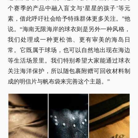
个赛季的产品中融入盲文与‘星星的孩子’等元
素，借此呼吁社会给予特殊群体更多关注。”他
说。“海南无限海岸的球衣则是另外一种风格，
我们处理成一种更松弛、更有审美的海岛日
常。它既属于球场，也可以自然地出现在海边
等生活场景里。我们特别希望大家能通过球衣
关注海洋保护，所以随包裹附赠可回收材料制
成的明信片与帆布袋来完善这个主题。”