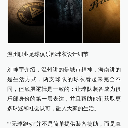
温州职业足球俱乐部球衣设计细节
刘峥宇介绍，温州讲的是城市精神，海南讲的
是生活方式，两支球队的球衣看起来完全不
同，但底层逻辑是一致的：让球队装备成为俱
乐部身份的第一层表达，并且帮助他们获取更
多球迷和社会认可，融入大家的生活。
“‘无球跑动’并不是简单提供装备赞助，而是真