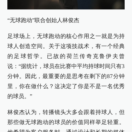
“无球跑动”联合创始人林俊杰
足球场上，无球跑动的核心作用之一就是为持
球人创造空间。关于这项技战术，有一个经典
的足球哲学。已故的荷兰传奇克鲁伊夫曾
说：“据统计，球员在比赛中平均持球时间只有3
分钟。因此，最重要的是思考在剩下的87分钟
里，你在做什么？这决定了你是不是一名优秀
的球员。”
林俊杰认为，转播镜头大多会跟着持球人，但
那些做无球跑动的球员的价值同样举足轻重。