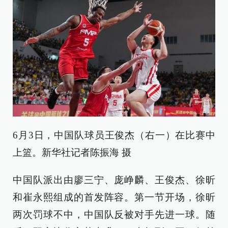
6月3日，中国队球员王俊杰（右一）在比赛中
上篮。新华社记者陈振海 摄
中国队派出由廖三宁、庞峥麟、王俊杰、徐昕
和崔永熙组成的首发阵容。第一节开场，徐昕
两次罚球不中，中国队反被对手先进一球。随