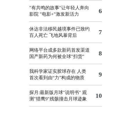
"有共鸣的故事"让年轻人奔向
6
影院
"电影+"激发新活力
休达非法移民越境事件已致约
7
百人死亡
飞地风暴背后
网络平台成多款新药首发渠道
8
国产新药为何被全球"扫货"
我科学家证实胶球存在 人类
9
首次看到由“力”构成的物质
探月:最新版月球"说明书"
观
10
测"猎鹰9"残骸撞击月球迹象