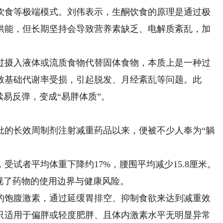
食等极端模式。刘伟表示，生酮饮食的原理是通过极
供能，但长期坚持会导致营养素缺乏、电解质紊乱，加
摄入液体或流质食物代替固体食物，本质上是一种过
致基础代谢率受损，引起脱发、月经紊乱等问题。此
续易反弹，变成“易胖体质”。
批的长效周制剂注射减重药品以来，便被不少人奉为“躺
试者平均体重下降约17%，腰围平均减少15.8厘米。
视了药物的使用边界与健康风险。
饱腹激素，通过延缓胃排空、抑制食欲来达到减重效
只适用于偏胖或轻度肥胖、且体内激素水平无明显异常