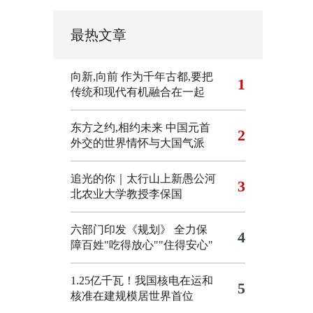
最热文章
向新,向前
作为千年古都,要把
1
传统和现代有机融合在一起
东方之约,相约未来 中国元首
2
外交的世界情怀与大国气派
追光的你｜太行山上新愚公河
3
北农业大学教授李保国
六部门印发《规划》 全力保
4
障百姓"吃得放心""住得安心"
1.25亿千瓦！我国核电在运和
5
核准在建规模居世界首位