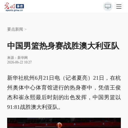
要点新闻
>
中国男篮热身赛战胜澳大利亚队
来源：
新华网
2026-06-22 10:27
新华社杭州6月21日电（记者夏亮）21日，在杭
州奥体中心体育馆进行的热身赛中，凭借王俊
杰和崔永熙最后时刻的出色发挥，中国男篮以
91:81战胜澳大利亚队。