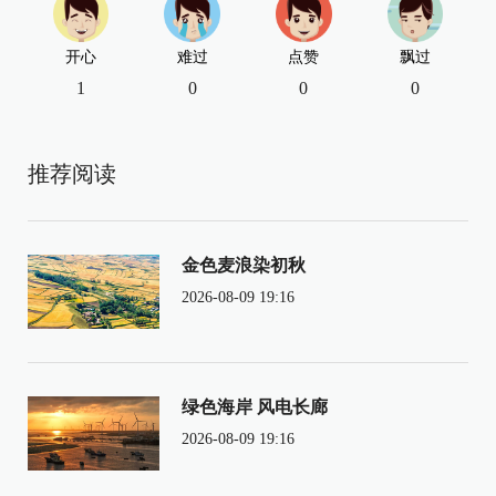
开心
难过
点赞
飘过
1
0
0
0
推荐阅读
金色麦浪染初秋
2026-08-09 19:16
绿色海岸 风电长廊
2026-08-09 19:16