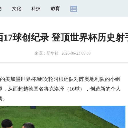
论
文化
科技
教育
西17球创纪录 登顶世界杯历史射
来源：
新华社
2026-06-23 09:39
行的美加墨世界杯J组次轮阿根廷队对阵奥地利队的小组
球，从而超越德国名将克洛泽（16球），创造新的个人
榜。