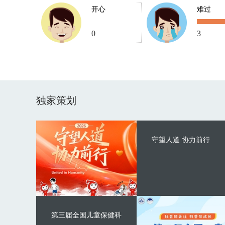
开心
难过
0
3
独家策划
守望人道 协力前行
第三届全国儿童保健科