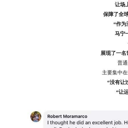
让场
保障了全
“作
马宁
展现了一名
普通网
主要集中在他
“没有让
“让