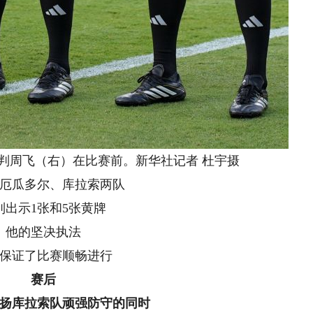
周飞（右）在比赛前。新华社记者 杜宇摄
瓜多尔、库拉索两队
示1张和5张黄牌
的坚决执法
证了比赛顺畅进行
赛后
扬库拉索队顽强防守的同时