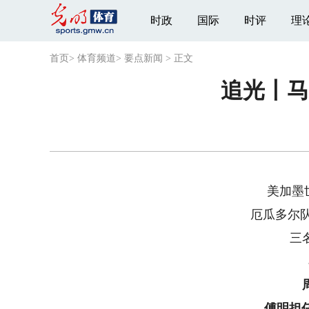
时政
国际
时评
理
首页
>
体育频道
>
要点新闻
>
正文
追光丨马
美加墨世
厄瓜多尔队0
三名
傅明担