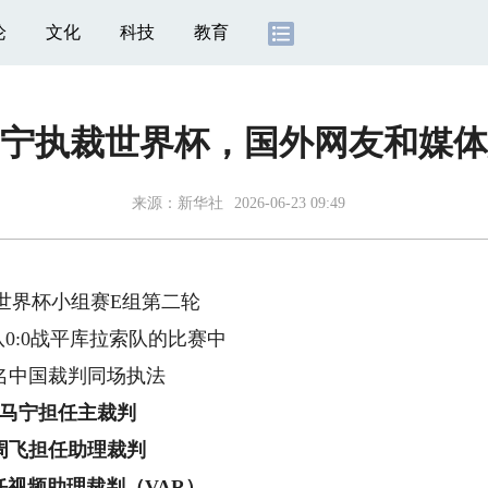
论
文化
科技
教育
宁执裁世界杯，国外网友和媒体
来源：
新华社
2026-06-23 09:49
界杯小组赛E组第二轮
:0战平库拉索队的比赛中
中国裁判同场执法
马宁担任主裁判
周飞担任助理裁判
任视频助理裁判（VAR）