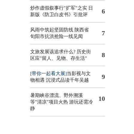
炒作虚假叙事行"扩军"之实
日
6
新版《防卫白皮书》引批评
风雨中筑起坚固防线 陕西省
7
旬阳市抗洪抢险一线见闻
文旅发展该追求什么?
历史街
8
区应"留人、见物、存生活"
[带你一起看大展]
当影视与文
9
物相遇 沉浸式品读千年吴越
暑期峡谷漂流、野外溯溪
10
等"清凉"项目火热 游玩还需冷
静