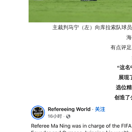
主裁判马宁（左）向库拉索队球员朱里
海外
有点评足球
给
“这
展现
选位精
创造了