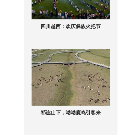
四川越西：欢庆彝族火把节
祁连山下，呦呦鹿鸣引客来