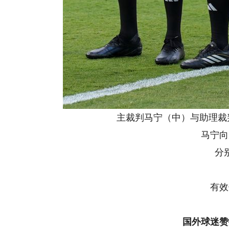
主裁判马宁（中）与助理裁判
马宁向厄
分别出
他
有效保
国外球迷赞