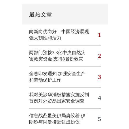
最热文章
向新向优向好！中国经济展现
1
强大韧性和活力
两部门预拨3.3亿中央自然灾
2
害救灾资金 支持8省份救灾
全总印发通知 加强安全生产
3
和劳动保护工作
我对美涉华消极措施实施反制
4
首例对外贸易国家安全调查
信息战凸显美伊局势胶着
伊
5
朗称与阿曼接近达成协议