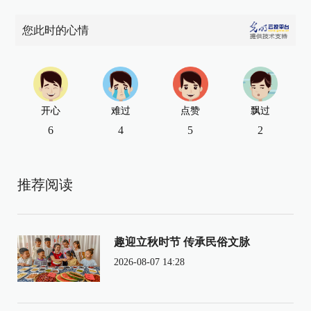
您此时的心情
开心
难过
点赞
飘过
6
4
5
2
推荐阅读
趣迎立秋时节 传承民俗文脉
2026-08-07 14:28