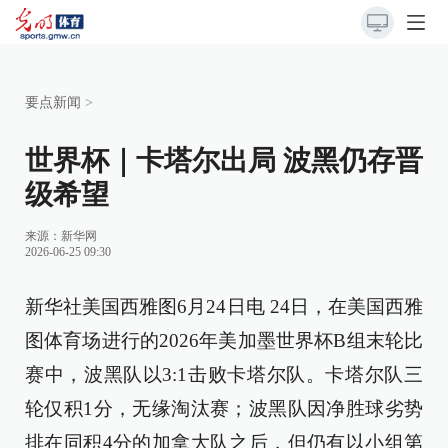
要点新闻
>
世界杯｜卡塔尔出局 波黑仍存晋
级希望
来源：
新华网
2026-06-25 09:30
新华社美国西雅图6月24日电 24日，在美国西雅
图体育场进行的2026年美加墨世界杯B组末轮比
赛中，波黑队以3:1击败卡塔尔队。卡塔尔队三
轮仅积1分，无缘淘汰赛；波黑队因净胜球劣势
排在同积4分的加拿大队之后，但仍有以小组第