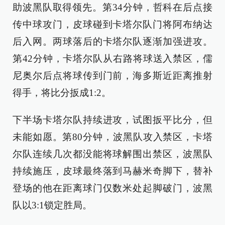
助波黑队取得领先。第34分钟，哲科在后点接
传中球攻门，皮球碰到卡塔尔队门将阿布纳达
后入网。两球落后的卡塔尔队逐渐加强进攻。
第42分钟，卡塔尔队从右路将球送入禁区，儒
尼奥尔后点将球传到门前，海多斯近距离推射
得手，将比分扳成1:2。
下半场卡塔尔队持续进攻，试图扳平比分，但
未能如愿。第80分钟，波黑队攻入禁区，卡塔
尔队连续几次都没能将球解围出禁区，波黑队
持续施压，皮球最终落到马赫米奇脚下，替补
登场的他在距离球门仅数米处起脚破门，波黑
队以3:1锁定胜局。