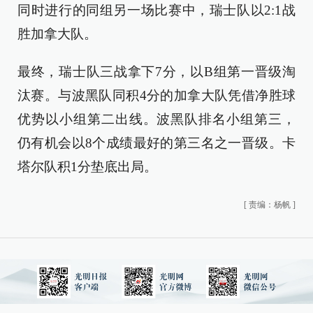
同时进行的同组另一场比赛中，瑞士队以2:1战
胜加拿大队。
最终，瑞士队三战拿下7分，以B组第一晋级淘
汰赛。与波黑队同积4分的加拿大队凭借净胜球
优势以小组第二出线。波黑队排名小组第三，
仍有机会以8个成绩最好的第三名之一晋级。卡
塔尔队积1分垫底出局。
[
责编：杨帆
]