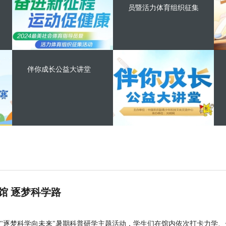
员暨活力体育组织征集
伴你成长公益大讲堂
馆 逐梦科学路
"逐梦科学向未来"暑期科普研学主题活动，学生们在馆内依次打卡力学、