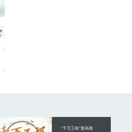
“千万工程”新画卷