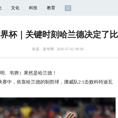
论
文化
科技
教育
世界杯｜关键时刻哈兰德决定了比
来源：
新华网
2026-07-02 08:00
明、韦骅）果然是哈兰德！
赛中，依靠哈兰德的制胜球，挪威队2:1击败科特迪瓦