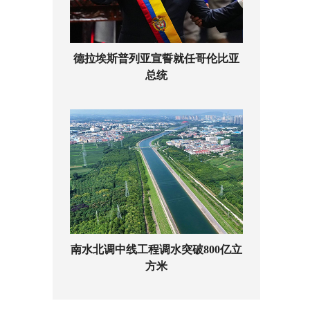
德拉埃斯普列亚宣誓就任哥伦比亚
总统
南水北调中线工程调水突破800亿立
方米