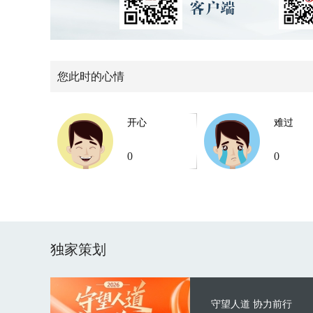
您此时的心情
开心
难过
0
0
独家策划
守望人道 协力前行