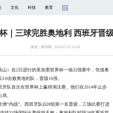
论
文化
科技
教育
杯｜三球完胜奥地利 西班牙晋级
来源：
新华网
2026-07-03 10:06
山）在2日进行的美加墨世界杯一场32强赛中，凭借奥
3:0击败奥地利队，晋级16强。
牙队首次在世界杯上赢得淘汰赛。他们在2014年止步
出局。
洲“内战”。西班牙队以H组第一名晋级，三场比赛打进
连续33场国际比赛保持不败；奥地利队时隔28年重返世