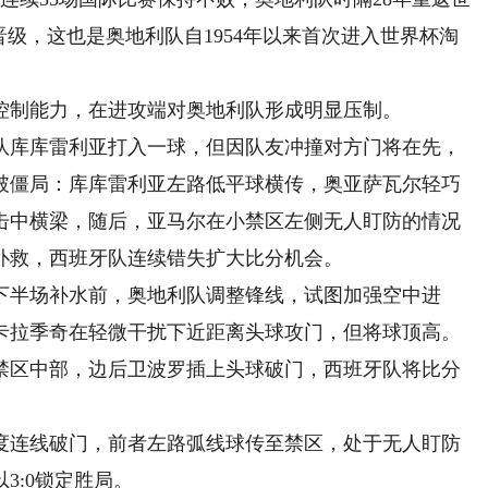
晋级，这也是奥地利队自1954年以来首次进入世界杯淘
制能力，在进攻端对奥地利队形成明显压制。
库库雷利亚打入一球，但因队友冲撞对方门将在先，
打破僵局：库库雷利亚左路低平球横传，奥亚萨瓦尔轻巧
击中横梁，随后，亚马尔在小禁区左侧无人盯防的情况
扑救，西班牙队连续错失扩大比分机会。
半场补水前，奥地利队调整锋线，试图加强空中进
的卡拉季奇在轻微干扰下近距离头球攻门，但将球顶高。
区中部，边后卫波罗插上头球破门，西班牙队将比分
连线破门，前者左路弧线球传至禁区，处于无人盯防
3:0锁定胜局。