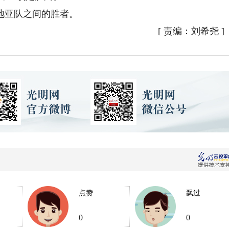
亚队之间的胜者。
[
责编：刘希尧
]
点赞
飘过
0
0