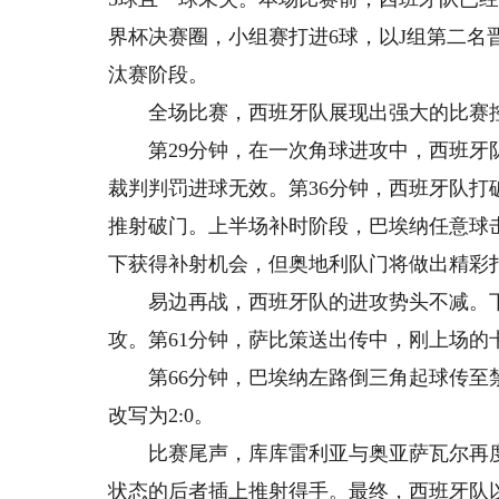
界杯决赛圈，小组赛打进6球，以J组第二名
汰赛阶段。
全场比赛，西班牙队展现出强大的比赛控
第29分钟，在一次角球进攻中，西班牙队
裁判判罚进球无效。第36分钟，西班牙队
推射破门。上半场补时阶段，巴埃纳任意球
下获得补射机会，但奥地利队门将做出精彩
易边再战，西班牙队的进攻势头不减。下
攻。第61分钟，萨比策送出传中，刚上场
第66分钟，巴埃纳左路倒三角起球传至禁
改写为2:0。
比赛尾声，库库雷利亚与奥亚萨瓦尔再度
状态的后者插上推射得手。最终，西班牙队以