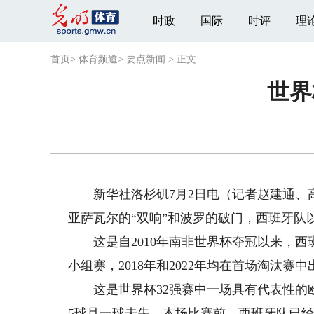
时政
国际
时评
理
首页
>
体育频道
>
要点新闻
>
正文
世界
新华社洛杉矶7月2日电（记者赵建通、高
亚萨瓦尔的“双响”和波罗的破门，西班牙队以
这是自2010年南非世界杯夺冠以来，西班
小组赛，2018年和2022年均在首场淘汰赛中
这是世界杯32强赛中一场具有代表性的欧
5球且一球未失。本场比赛前，西班牙队已经