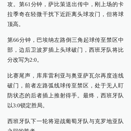
攻。第61分钟，萨比策送出传中，刚上场的卡
拉季奇在轻微干扰下近距离头球攻门，但将球
顶高。
第66分钟，巴埃纳左路倒三角起球传至禁区中
部，边后卫波罗插上头球破门，西班牙队将比
分改写为2:0。
比赛尾声，库库雷利亚与奥亚萨瓦尔再度连线
破门，前者左路弧线球传至禁区，处于无人盯
防状态的后者插上推射得手。最终，西班牙队
以3:0锁定胜局。
西班牙队下一轮将迎战葡萄牙队与克罗地亚队