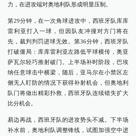
力，在进攻端对奥地利队形成明显压制。
第29分钟，在一次角球进攻中，西班牙队库库
雷利亚打入一球，但因队友冲撞对方门将在
先，裁判判罚进球无效。第36分钟，西班牙队
打破僵局：库库雷利亚左路低平球横传，奥亚
萨瓦尔轻巧推射破门。上半场补时阶段，巴埃
纳任意球击中横梁，随后，亚马尔在小禁区左
侧无人盯防的情况下获得补射机会，但奥地利
队门将做出精彩扑救，西班牙队连续错失扩大
比分机会。
易边再战，西班牙队的进攻势头不减。下半场
补水前，奥地利队调整锋线，试图加强空中进