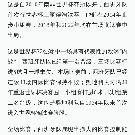
这是自2010年南非世界杯夺冠以来，西班牙队
首次在世界杯上赢得淘汰赛。他们在2014年止
步小组赛，2018年和2022年均在首场淘汰赛中
出局。
这是世界杯32强赛中一场具有代表性的欧洲“内
战”。西班牙队以H组第一名晋级，三场比赛打
进5球且一球未失。本场比赛前，西班牙队已经
连续33场国际比赛保持不败；奥地利队时隔28
年重返世界杯决赛圈，小组赛打进6球，以J组第
二名晋级，这也是奥地利队自1954年以来首次
进入世界杯淘汰赛阶段。
全场比赛，西班牙队展现出强大的比赛控制能