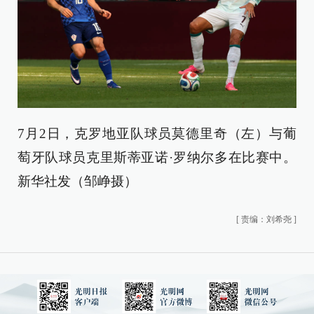
7月2日，克罗地亚队球员莫德里奇（左）与葡
萄牙队球员克里斯蒂亚诺·罗纳尔多在比赛中。
新华社发（邹峥摄）
[
责编：刘希尧
]