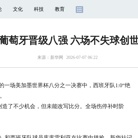
论
文化
科技
教育
葡萄牙晋级八强 六场不失球创
来源：
新华网
2026-07-07 06:22
一场美加墨世界杯八分之一决赛中，西班牙队1:0“绝
强。
造了不少机会，但未能改写比分。全场伤停补时阶
）和西班牙队球员库库雷利亚在比赛中拼抢。新华社记