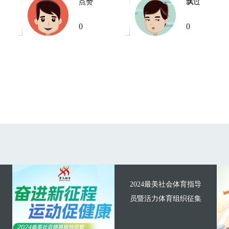
点赞
飘过
0
0
2024最美社会体育指导
员暨活力体育组织征集