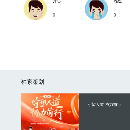
开心
难过
0
0
独家策划
守望人道 协力前行