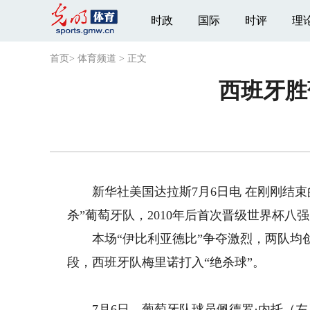
时政
国际
时评
理
首页
>
体育频道
>
正文
西班牙胜
新华社美国达拉斯7月6日电 在刚刚结束的
杀”葡萄牙队，2010年后首次晋级世界杯八
本场“伊比利亚德比”争夺激烈，两队均创
段，西班牙队梅里诺打入“绝杀球”。
7月6日，葡萄牙队球员佩德罗·内托（左