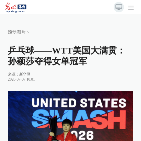
滚动图片
>
乒乓球——WTT美国大满贯：
孙颖莎夺得女单冠军
来源：
新华网
2026-07-07 10:01