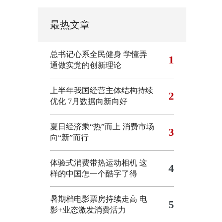
最热文章
总书记心系全民健身
学懂弄
1
通做实党的创新理论
上半年我国经营主体结构持续
2
优化
7月数据向新向好
夏日经济乘“热”而上 消费市场
3
向“新”而行
体验式消费带热运动相机
这
4
样的中国怎一个酷字了得
暑期档电影票房持续走高 电
5
影+业态激发消费活力