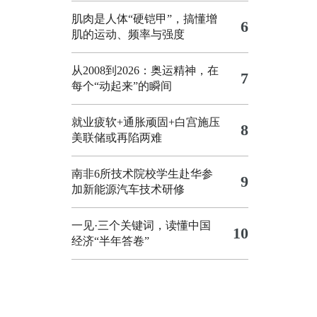
肌肉是人体“硬铠甲”，搞懂增
6
肌的运动、频率与强度
从2008到2026：奥运精神，在
7
每个“动起来”的瞬间
就业疲软+通胀顽固+白宫施压
8
美联储或再陷两难
南非6所技术院校学生赴华参
9
加新能源汽车技术研修
一见·三个关键词，读懂中国
10
经济“半年答卷”