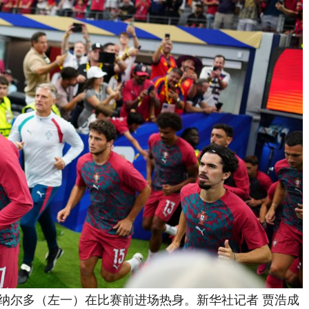
纳尔多（左一）在比赛前进场热身。新华社记者 贾浩成