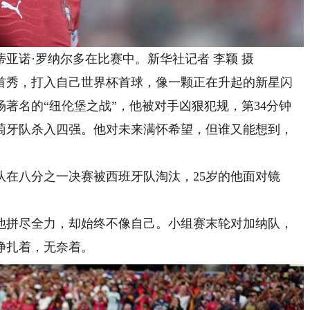
亚诺·罗纳尔多在比赛中。新华社记者 李颖 摄
首秀，打入自己世界杯首球，像一颗正在升起的新星闪
著名的“纽伦堡之战”，他被对手凶狠犯规，第34分钟
萄牙队杀入四强。他对未来满怀希望，但谁又能想到，
。
队在八分之一决赛被西班牙队淘汰，25岁的他面对镜
，他拼尽全力，却始终不像自己。小组赛末轮对加纳队，
挣扎着，无奈着。