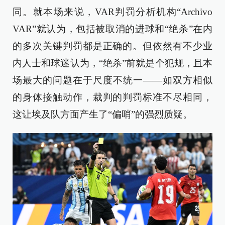
同。就本场来说，VAR判罚分析机构“Archivo
VAR”就认为，包括被取消的进球和“绝杀”在内
的多次关键判罚都是正确的。但依然有不少业
内人士和球迷认为，“绝杀”前就是个犯规，且本
场最大的问题在于尺度不统一——如双方相似
的身体接触动作，裁判的判罚标准不尽相同，
这让埃及队方面产生了“偏哨”的强烈质疑。