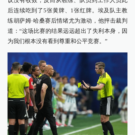
议没有收效，反而从教练、队员到工作人员此
后连续吃到了5张黄牌、1张红牌。埃及队主教
练胡萨姆·哈桑赛后情绪尤为激动，他抨击裁判
道：“这场比赛的结果远远超出了失利本身，因
为我们根本没有看到尊重和公平竞赛。”