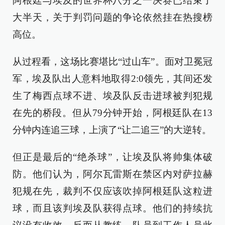
阿根廷与埃及的世界杯八分之一决赛已结束了
大半天，关于判罚问题的争论依然挂在热搜榜
高位。
从过程看，这场比赛堪比“过山车”。面对卫冕冠
军，埃及队出人意料地取得2:0领先，其间还发
生了梅西点球不进、埃及队反击进球被判犯规
在先的桥段。但从79分钟开始，阿根廷队在13
分钟内连追三球，上演了“让二追三”的大逆转。
但正是最后的“绝杀球”，让埃及队将帅集体破
防。他们认为，阿尔瓦雷斯在禁区内对萨拉赫
犯规在先，裁判不仅应该吹掉阿根廷队这粒进
球，而且该判埃及队获得点球。他们的持续抗