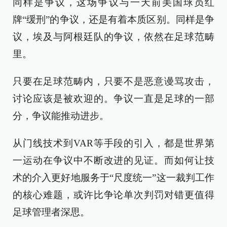
同样是争议，这场争议与一天前美国球员红
牌“缓刑”的争议，还是有着本质区别。同样是争
议，埃及与阿根廷队的争议，依然在足球范畴
里。
只要在足球范畴内，只要不是恶意谩骂攻击，
讨论应该是被欢迎的。争议一直是足球的一部
分，争议能推动进步。
从门线技术到VAR等手段的引入，都是世界第
一运动在争议中不断改进的见证。而如何让技
术的介入更好地服务于“尺度统一”这一裁判工作
的核心难题，或许比争论单次判罚对错更值得
足球管理者深思。