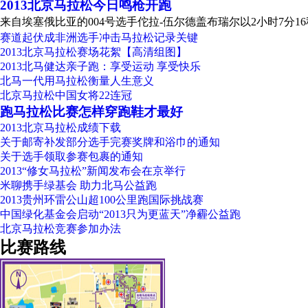
2013北京马拉松今日鸣枪开跑
来自埃塞俄比亚的004号选手佗拉-伍尔德盖布瑞尔以2小时7分
赛道起伏成非洲选手冲击马拉松记录关键
2013北京马拉松赛场花絮【高清组图】
2013北马健达亲子跑：享受运动 享受快乐
北马一代用马拉松衡量人生意义
北京马拉松中国女将22连冠
跑马拉松比赛怎样穿跑鞋才最好
2013北京马拉松成绩下载
关于邮寄补发部分选手完赛奖牌和浴巾的通知
关于选手领取参赛包裹的通知
2013“修女马拉松”新闻发布会在京举行
米聊携手绿基会 助力北马公益跑
2013贵州环雷公山超100公里跑国际挑战赛
中国绿化基金会启动“2013只为更蓝天”净霾公益跑
北京马拉松竞赛参加办法
比赛路线