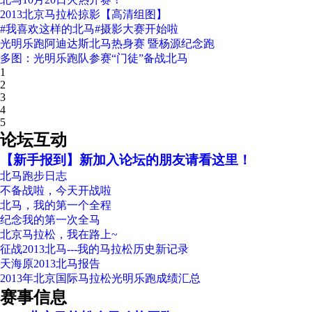
2013北京马拉松掠影【高清组图】
#我喜欢这样的北马#摄影大赛开始啦
光明乐跑阿迪达斯北马热身赛 暨杨源纪念跑
多图：光明乐跑队参赛“门徒”备战北马
1
2
3
4
5
论坛互动
【新手报到】新加入论坛的朋友请看这里！
北马跑步日志
不备战啦，今天开战啦
北马，我的第一个全程
纪念我的第一次全马
北京马拉松，我在路上~
征战2013北马---我的马拉松历史新记录
天海原2013北马报告
2013年北京国际马拉松光明乐跑成绩汇总
赛事信息