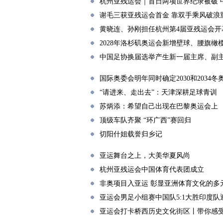
杭州亚残运会｜首日两项世界纪录被破 
谢毛三获亚残运会首金 靠双手乘风破浪
黄晓连、孙刚担任杭州第4届亚残运会开
2028年洛杉矶奥运会新增壁球、腰旗橄
中国足协换届选举产生新一届主席、副
国际奥委会明年同时确定2030和2034
“请进来、走出去”：天津深耕足球青训
苏炳添：希望自己出现在巴黎奥运会上
顶级车队齐聚 “环广西”赛回归
切阳什姐载誉归乡记
亚运舞台之上，大美华夏风尚
杭州亚残运会中国体育代表团成立
非奥项目入亚运 彰显亚洲体育文化的多
亚运会男足小组赛中国队5:1大胜印度队迎
亚运会打卡桥西历史文化街区丨带你感受