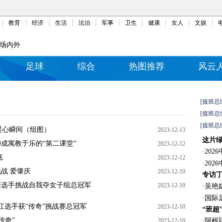
教育
经济
生活
法治
军事
卫生
健康
女人
文娱
场内外
足球
综合
热图推荐
风云
[值班总
[值班总
[值班总
暖心瞬间（组图）
2023-12-13
这片
成寓教于乐的“第二课堂”
2023-12-12
·
20
底
2023-12-12
·
20
战 爱肇庆
2023-12-10
专访
州选手挑战自我夺女子组总冠军
2023-12-10
·
吴艳
·
国际
浙江选手获“传奇”挑战赛总冠军
2023-12-10
“班超
传奇”
2023-12-10
·
阿根