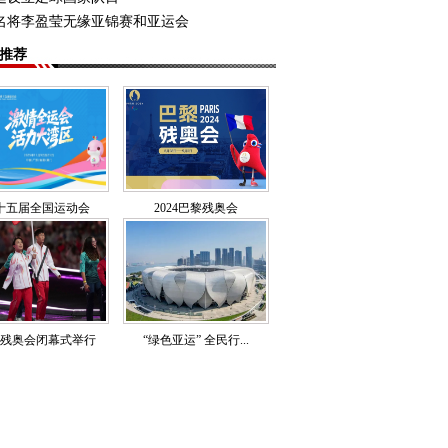
名将李盈莹无缘亚锦赛和亚运会
推荐
十五届全国运动会
2024巴黎残奥会
残奥会闭幕式举行
“绿色亚运” 全民行...