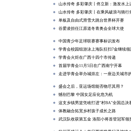
山水传奇 多彩肇庆丨佟立新：激发水上
山水传奇 多彩肇庆丨在乘风破浪与骑行
单板及自由式滑雪大跳台世界杯开赛
谷爱凌担任江原道冬青奥会全球大使
中国青少年足球联赛赛事标识发布
学青会校园组游泳上海队狂扫7金继续领
学青会火炬在广西十四个市传递
首届学青会11月5日在广西南宁开幕
走进学青会举办城崇左：一座边关城市
盛会之后，亚运场馆能否物尽其用？
憾别巴黎 中国女足应化危为机
这支乡镇男篮凭啥打进“村BA”全国总决
体教融合拓宽乡村孩子成长之路
武汉队收获第五金 洛阳小将首登冠军领