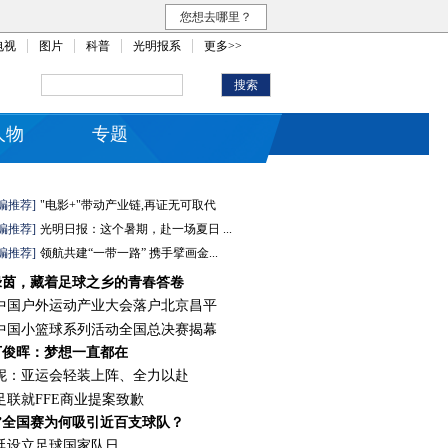
您想去哪里？
电视
图片
科普
光明报系
更多>>
人物
专题
编推荐]
"电影+"带动产业链,再证无可取代
编推荐]
光明日报：这个暑期，赴一场夏日 ...
编推荐]
领航共建“一带一路” 携手擘画金...
绿茵，藏着足球之乡的青春答卷
26中国户外运动产业大会落户北京昌平
26中国小篮球系列活动全国总决赛揭幕
丁俊晖：梦想一直都在
妮：亚运会轻装上阵、全力以赴
足联就FFE商业提案致歉
”全国赛为何吸引近百支球队？
廷设立足球国家队日